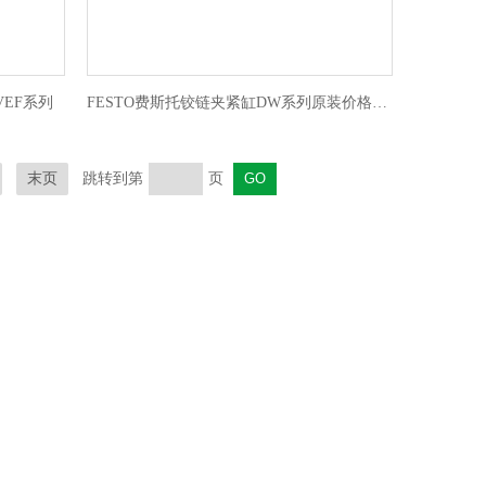
EF系列
FESTO费斯托铰链夹紧缸DW系列原装价格直降
末页
跳转到第
页