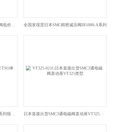
德国售LRPS系列费斯托FESTO减压阀低价来袭
全国发现货日本SMC精密减压阀IR1000-A系列
广东进口德国FETSO单向电磁阀HE系列报价优
日本直接出货SMC3通电磁阀直动座VT325类型