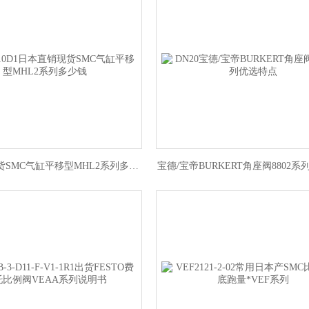
日本直销现货SMC气缸平移型MHL2系列多少钱
宝德/宝帝BURKERT角座阀8802