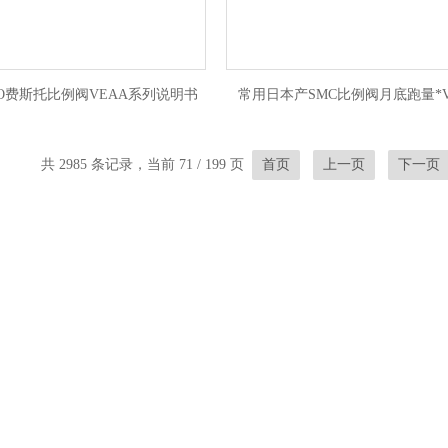
TO费斯托比例阀VEAA系列说明书
常用日本产SMC比例阀月底跑量*V
共 2985 条记录，当前 71 / 199 页
首页
上一页
下一页