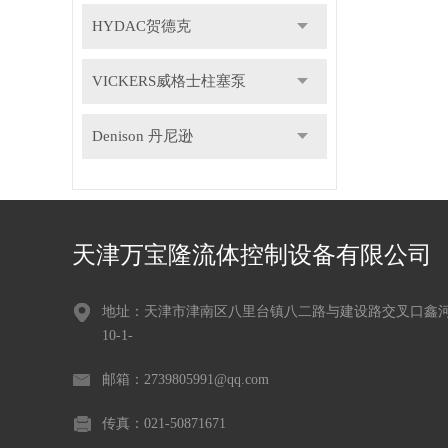
HYDAC贺德克
VICKERS威格士柱塞泵
Denison 丹尼逊
天津万宝隆流体控制设备有限公司
地址：天津市津南区八里台镇八二路与建设路交叉口鑫
10-1-
邮箱：2739805991@qq.com
传真：021-50871671