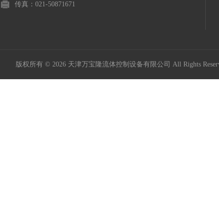
传真：021-50871671
版权所有 © 2026 天津万宝隆流体控制设备有限公司 All Rights Res