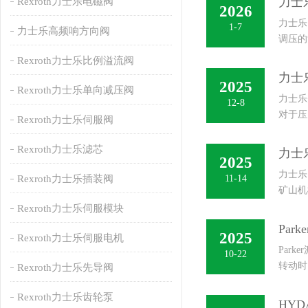
力士
Rexroth力士乐电磁阀
2026
力士乐
1-7
力士乐高频响方向阀
调压的
有效抑
Rexroth力士乐比例溢流阀
力士
2025
Rexroth力士乐单向减压阀
力士乐
12-8
对于压
Rexroth力士乐伺服阀
的内部
Rexroth力士乐滤芯
力士
2025
力士乐
Rexroth力士乐插装阀
11-14
矿山机
应速度
Rexroth力士乐伺服模块
Pa
2025
Rexroth力士乐伺服电机
Par
10-22
转动时
Rexroth力士乐先导阀
和转子间
Rexroth力士乐齿轮泵
HY