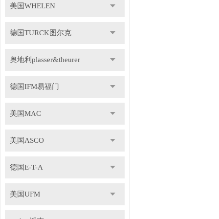
美国WHELEN
德国TURCK图尔克
奥地利plasser&theurer
德国IFM易福门
美国MAC
美国ASCO
德国E-T-A
美国UFM