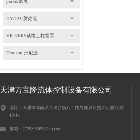
parker派克
HYDAC贺德克
VICKERS威格士柱塞泵
Denison 丹尼逊
天津万宝隆流体控制设备有限公司
地址：天津市津南区八里台镇八二路与建设路交叉口鑫河湾广场
10-1-
邮箱：2739805991@qq.com