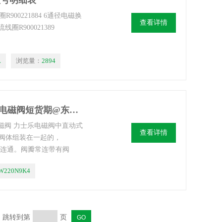
,型号明细表
00221884 6通径电磁换
查看详情
圈R900021389
L
浏览量：
2894
4WE6D6X/EW220N9K4德国力士乐电磁阀短货期@东莞代理rexroth电磁阀
电磁阀 力士乐电磁阀中直动式
查看详情
阀体组装在一起的，
设备连通。阀瓣常连带有阀
载荷的大小可以调节。
W220N9K4
页 跳转到第
页