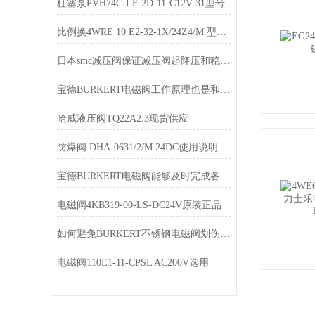
柱塞泵PVH74C-LF-2D-11-C12V-31型号
比例换4WRE 10 E2-32-1X/24Z4/M 型号齐全
日本smc减压阀保证减压阀起降压和稳压作用的
宝德BURKERT电磁阀工作原理也是和一般相同的
哈威液压阀TQ22A2.3现货供应
防爆阀 DHA-0631/2/M 24DC使用说明
宝德BURKERT电磁阀能够及时完成各项调节命令
电磁阀4KB319-00-LS-DC24V原装正品
如何避免BURKERT不锈钢电磁阀划伤表面现象
电磁阀110E1-11-CPSL AC200V选用