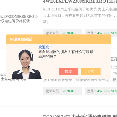
4WE6E62/EW230N9KREXR
REXROTH力士乐电磁阀价格优势 力士乐电
大工业项目，并在其中起到尤其重要的作用，
著。
更新时间：
2020-01-03
型号：
4WE6E62/E
浏览量：
2677
欢迎您！
来自局域网的朋友！有什么可以帮
助您的吗？
4WE6E62/EW230N9KREXRO
REXROTH力士乐电磁阀代理 电磁阀的选型
电磁阀的工作条件和环境以及客户的要求。电
据工作原理来分类，根据介质属性来分类，根
及根据电磁阀材质等分类。不同类型的电磁阀
更新时间：
2020-01-03
型号：
4WE6E62/E
巧，今天电磁阀代理商乾球自动化小编就和大
技巧。
浏览量：
2748