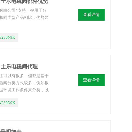
OTH力士乐电磁阀价格优势
磁阀由公司*支持，被用于各
查看详情
和同类型产品相比，优势显
W230N9K
TH力士乐电磁阀代理
方法可以有很多，但都是基于
查看详情
磁阀分类方式较多，例如根
据环境工作条件来分类，以
选型都有不同的方法和技
W230N9K
家说说不同类型电磁阀选型