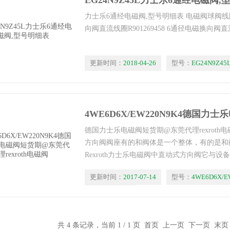
EG24N9Z45L力士乐6通经电磁阀
力士乐6通经电磁阀,型号明细表 电磁阀球阀线圈R9
向阀直流线圈R901269458 6通径电磁换向阀直流线
更新时间：
2018-04-26
型号：
EG24N9Z45
德国力士乐电磁阀短货期@东莞代理rexroth
方向阀阀座有的和阀体是一个整体，有的是和
Rexroth力士乐电磁阀中直动式方向阀它与
杆，它紧扣在阀座上。阀瓣上面是加载机构，
更新时间：
2017-07-14
型号：
4WE6D6X/E
浏览量：
2882
共 4 条记录，当前 1 / 1 页 首页 上一页 下一页 末