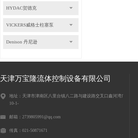
HYDAC贺德克
VICKERS威格士柱塞泵
Denison 丹尼逊
天津万宝隆流体控制设备有限公司
地址：天津市津南区八里台镇八二路与建设路交叉口鑫河湾广场
10-1-
邮箱：2739805991@qq.com
传真：021-50871671