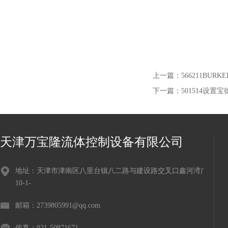
上一篇：
566211BU
下一篇：
501514设置
天津万宝隆流体控制设备有限公司
地址：天津市津南区八里台镇八二路与建设路交叉口鑫河湾广场
10-1-
邮箱：2739805991@qq.com
传真：021-50871671