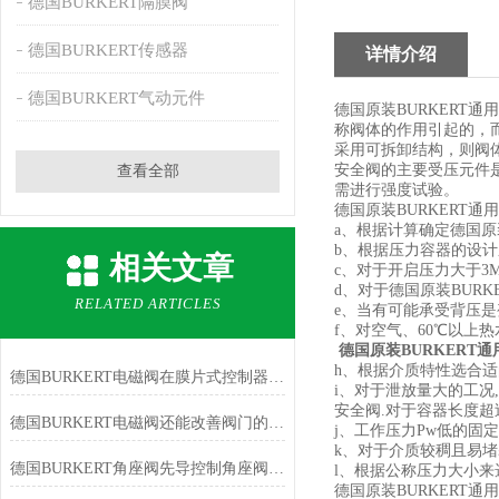
德国BURKERT隔膜阀
德国BURKERT传感器
详情介绍
德国BURKERT气动元件
德国原装BURKER
称阀体的作用引起的，
采用可拆卸结构，则阀
安全阀的主要受压元件
查看全部
需进行强度试验。
德国原装BURKERT
a、根据计算确定德国原
b、根据压力容器的设
相关文章
c、对于开启压力大于3
d、对于德国原装BUR
RELATED ARTICLES
e、当有可能承受背压是
f、对空气、60℃以上
德国原装BURKERT通
h、根据介质特性选合适
德国BURKERT电磁阀在膜片式控制器上下腔形成压力差后方能实现
i、对于泄放量大的工况
安全阀.对于容器长度超
德国BURKERT电磁阀还能改善阀门的操作性能
j、工作压力Pw低的固
k、对于介质较稠且易
德国BURKERT角座阀先导控制角座阀使用说明
l、根据公称压力大小
德国原装BURKER