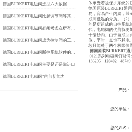
体承受着被保护系统的
德国BURKERT电磁阀选型六大依据
德国原装BURKER
易，容易产生内漏，甚
德国BURKERT电磁阀比起调节阀等其它种类执行器易于安装维护
或高低温的介质。（2
的是所组成的自控系统
德国BURKERT电磁阀必须考虑在所有操作工况下
代，电磁阀的优势就更
十毫秒内。由于自成回
德国BURKERT电磁阀成为控制阀的工业域中发展快的一种阀门
位，平时一点也不耗电
芯只能处于两个极限位
德国原装BURKERT通
德国BURKERT电磁阀断掉系统软件的气源管道
0121系列电磁阀订货号:
136205
120402
48749
德国BURKERT电磁阀主要是还是靠进口
德国BURKERT电磁阀*的剪切能力
产品：
您的单位：
您的姓名：