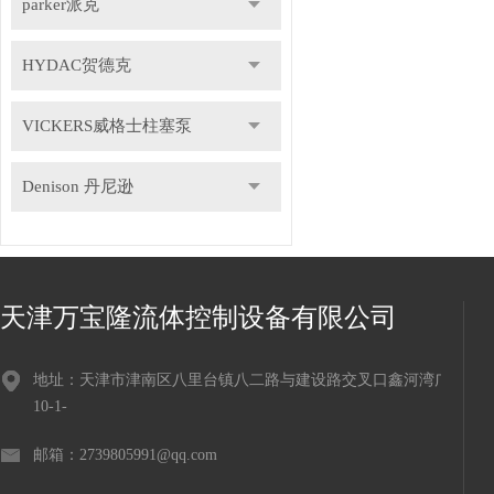
parker派克
HYDAC贺德克
VICKERS威格士柱塞泵
Denison 丹尼逊
天津万宝隆流体控制设备有限公司
地址：天津市津南区八里台镇八二路与建设路交叉口鑫河湾广场
10-1-
邮箱：2739805991@qq.com