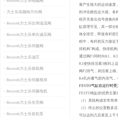
Rexroth力士乐电磁阀
塞产生很大的运动速度
力士乐高频响方向阀
的冲击能也达大值。各种
程开关发出信号使换向
Rexroth力士乐比例溢流阀
缸原理可见，其一部分
体全排空，即使有杆腔
Rexroth力士乐单向减压阀
程中，有杆腔压力接近于
Rexroth力士乐伺服阀
排机构”构成。快排机构
通过阀F1同时向K1、
Rexroth力士乐滤芯
K1使快排活塞3推到上
Rexroth力士乐插装阀
阀F2排气，则活塞上移
K4孔向蓄气腔内充气，
Rexroth力士乐伺服模块
FESTO气缸在运行时
Rexroth力士乐伺服电机
FESTO电缸的优势主
（1）系统构成非常简
Rexroth力士乐先导阀
（2）停止的位置数多且
Rexroth力士乐齿轮泵
可以达到几百甚至上千个