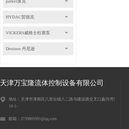
parker派克
HYDAC贺德克
VICKERS威格士柱塞泵
Denison 丹尼逊
天津万宝隆流体控制设备有限公司
地址：天津市津南区八里台镇八二路与建设路交叉口鑫河湾广场
10-1-
邮箱：2739805991@qq.com