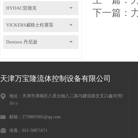
HYDAC贺德克
下一篇：
VICKERS威格士柱塞泵
Denison 丹尼逊
天津万宝隆流体控制设备有限公司
地址：天津市津南区八里台镇八二路与建设路交叉口鑫河湾广场
10-1-
邮箱：2739805991@qq.com
传真：021-50871671