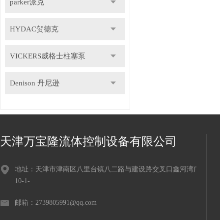
parker派克
HYDAC贺德克
VICKERS威格士柱塞泵
Denison 丹尼逊
天津万宝隆流体控制设备有限公司
地址：天津市津南区八里台镇八二路与建设路交叉口鑫河湾广场
10-1-
邮箱：2739805991@qq.com