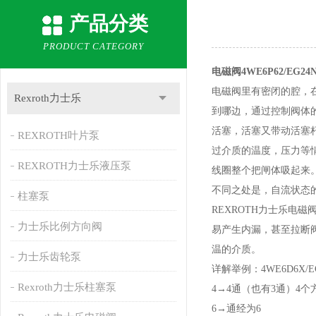
产品分类
PRODUCT CATEGORY
电磁阀4WE6P62/EG2
电磁阀里有密闭的腔，
Rexroth力士乐
到哪边，通过控制阀体
活塞，活塞又带动活塞
REXROTH叶片泵
过介质的温度，压力等
REXROTH力士乐液压泵
线圈整个把闸体吸起来
不同之处是，自流状态
柱塞泵
REXROTH力士乐
力士乐比例方向阀
易产生内漏，甚至拉断
温的介质。
力士乐齿轮泵
详解举例：4WE6D6X/EG
Rexroth力士乐柱塞泵
4→4通（也有3通）4个
6→通经为6