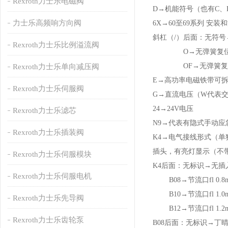
Rexroth力士乐电磁阀
D→机能符号（也有C、D
力士乐高频响方向阀
6X→60至69系列 安
斜杠（/）后面：无符号
Rexroth力士乐比例溢流阀
O→无弹簧复
OF→无弹簧复位
Rexroth力士乐单向减压阀
E→高功率电磁铁带可
Rexroth力士乐伺服阀
G→直流电压（W代表交流如
24→24V电压
Rexroth力士乐滤芯
N9→代表有隐式手动
Rexroth力士乐插装阀
K4→电气接线形式（单独
插头，有亮灯显示（不
Rexroth力士乐伺服模块
K4后面：无标识→无插
Rexroth力士乐伺服电机
B08→节流口fl 0.8
B10→节流口fl 1.0
Rexroth力士乐先导阀
B12→节流口fl 1.2
Rexroth力士乐齿轮泵
B08后面：无标识→丁