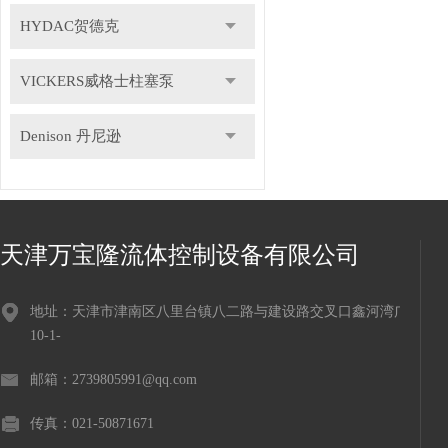
HYDAC贺德克
VICKERS威格士柱塞泵
Denison 丹尼逊
天津万宝隆流体控制设备有限公司
地址：天津市津南区八里台镇八二路与建设路交叉口鑫河湾广场
10-1-
邮箱：2739805991@qq.com
传真：021-50871671