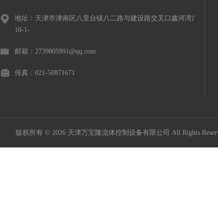
地址：天津市津南区八里台镇八二路与建设路交叉口鑫河湾广场
10-1-
邮箱：2739805991@qq.com
传真：021-50871671
版权所有 © 2026 天津万宝隆流体控制设备有限公司 All Rights Res