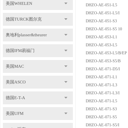
美国WHELEN
DHZO-AE-051-L5
DHZO-AE-051-L5/I
德国TURCK图尔克
DHZO-AE-051-S3
DHZO-AE-051-S5 10
奥地利plasser&theurer
DHZO-AE-053-L1
DHZO-AE-053-L5
德国IFM易福门
DHZO-AE-053-L5/B/EP
DHZO-AE-053-S5/B
美国MAC
DHZO-AE-071-D5/I
DHZO-AE-071-L1
美国ASCO
DHZO-AE-071-L3
DHZO-AE-071-L3/I
德国E-T-A
DHZO-AE-071-L5
DHZO-AE-071-S3
美国UFM
DHZO-AE-071-S5
DHZO-AE-071-S5/I