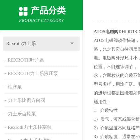
产品分类
PRODUCT CATEGORY
ATOS电磁阀DHI-0713-
ATOS电磁阀动作快
Rexroth力士乐
路，比之其它自控阀反
电。电磁阀外形尺寸小
REXROTH叶片泵
位置，不能连续调节，
REXROTH力士乐液压泵
求，含颗粒状的介质不
型号多样，用途广泛。
柱塞泵
的进步也都是围绕着如
力士乐比例方向阀
适用性：
1、介质特性
力士乐齿轮泵
1）质气，液态或混合
Rexroth力士乐柱塞泵
2）介质温度不同规格
3）介质粘度，通常在5