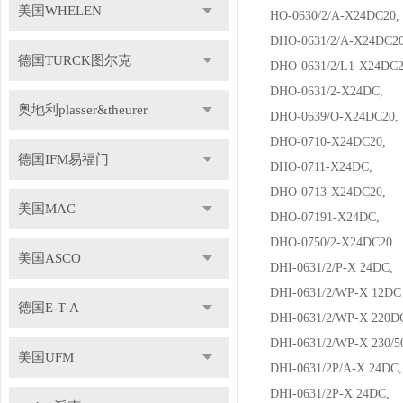
美国WHELEN
HO-0630/2/A-X24DC2
DHO-0631/2/A-X24DC
德国TURCK图尔克
DHO-0631/2/L1-X24D
DHO-0631/2-X24DC,
奥地利plasser&theurer
DHO-0639/O-X24DC2
DHO-0710-X24DC20,
德国IFM易福门
DHO-0711-X24DC,
DHO-0713-X24DC20,
美国MAC
DHO-07191-X24DC,
DHO-0750/2-X24DC20
美国ASCO
DHI-0631/2/P-X 24DC
DHI-0631/2/WP-X 12D
德国E-T-A
DHI-0631/2/WP-X 220
DHI-0631/2/WP-X 230/
美国UFM
DHI-0631/2P/A-X 24D
DHI-0631/2P-X 24DC,