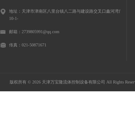
地址：天津市津南区八里台镇八二路与建设路交叉口鑫河湾广场
10-1-
邮箱：2739805991@qq.com
传真：021-50871671
版权所有 © 2026 天津万宝隆流体控制设备有限公司 All Rights Res