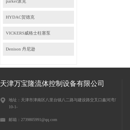
parker派克
HYDAC贺德克
VICKERS威格士柱塞泵
Denison 丹尼逊
天津万宝隆流体控制设备有限公司
地址：天津市津南区八里台镇八二路与建设路交叉口鑫河湾广场
10-1-
邮箱：2739805991@qq.com