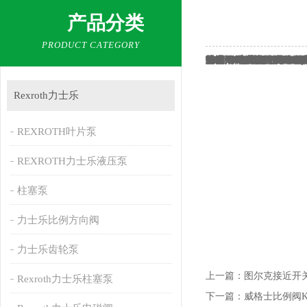
产品分类
PRODUCT CATEGORY
VERSA电磁阀VSG-4522
VERSA电磁阀内部有一个密闭的腔体，腔体上有多个通孔，每个孔连接不同的油管。腔体中间有一个活塞，两侧各有一个电磁铁。当某一侧的电磁铁通电时
美国VERSA电磁阀主要特征：多功能性：Versa的模块化设计为广泛的应用提供了解决方案。我们的阀结构
兼容性和应用范围：V系列阀门设计用于控制从部分真空到200 psi（14 bar）和从液压到
技术规格 设计 装箱
施工 锻造黄铜阀体，
服务 气动真空至200 psi
功能 两通，三通，四通，多用途
VERSA电磁阀VSG-4522
端口尺寸/口径/流量
1/8“ NPT或G / 0.375"
1/4“ NPT或G / 0.375"
3/8英寸NPT或G / 0.62
1/2“ NPT或G / 0.625"（
3/4“ NPT或G / 1.063"（
1英寸NPT或G / 1.063英
1 1/4“ NPT或G / 1.25"
VSG-3321-316-HCC-XIS
VSG-3321-316-LB-ST-X
VSG-3321-316-XDAT-D0
VSG-3321-316-XN-D024
VSG-3321-316-XX-D024
VSG-3421-316-LB-PC-S
VSG-3421-316-XDAS-D
VSG-3521-316-LB-PC-
VSG-3521-316-XN-D024
VSG-4322-316-LB-XN-D
VSG-4322-316-XN-D
致动 电磁飞行员，遥控
Rexroth力士乐
REXROTH叶片泵
REXROTH力士乐液压泵
柱塞泵
力士乐比例方向阀
力士乐齿轮泵
上一篇：
图尔克接近开关B
Rexroth力士乐柱塞泵
下一篇：
威格士比例阀KBDG