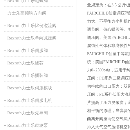
Rexroth力士乐电磁阀
量规定为：在3.5 公斤
力士乐高频响方向阀
FAIRCHILD仙童
力大、不平衡办小和操
Rexroth力士乐比例溢流阀
调节阀、偏心蝶阀等。
调压阀。
美国FAIRC
Rexroth力士乐单向减压阀
腐蚀性气体和非腐蚀性
Rexroth力士乐伺服阀
FAIRCHILD仙童
统；
美国FAIRCHI
Rexroth力士乐滤芯
力0~2500psig
Rexroth力士乐插装阀
压阀：PD系列二级调
供持续的出口压力；双
Rexroth力士乐伺服模块
压阀：PL系列低压大
Rexroth力士乐伺服电机
片提高了压力灵敏度；金
相平衡的原理，当弹簧
Rexroth力士乐先导阀
曲离开阀座而使空气流
Rexroth力士乐齿轮泵
排入大气空气压缩机空