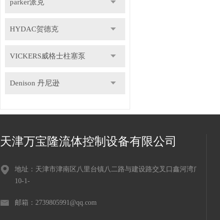
parker派克
HYDAC贺德克
VICKERS威格士柱塞泵
Denison 丹尼逊
天津万宝隆流体控制设备有限公司
地址：天津市津南区八里台镇八二路与建设路交叉口鑫河湾广场
10-1-
邮箱：2739805991@qq.com