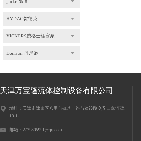
parker派克
HYDAC贺德克
VICKERS威格士柱塞泵
Denison 丹尼逊
天津万宝隆流体控制设备有限公司
地址：天津市津南区八里台镇八二路与建设路交叉口鑫河湾广场
10-1-
邮箱：2739805991@qq.com