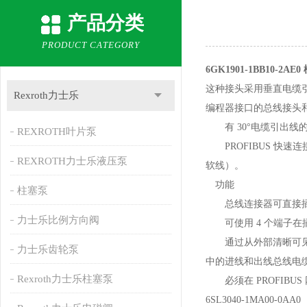
产品分类
PRODUCT CATEGORY
6GK1901-1BB10-2AE
这种接头采用垂直电缆引出
Rexroth力士乐
编程器接口的总线接头和编程
有 30°电缆引出线的
REXROTH叶片泵
PROFIBUS 快速连接
REXROTH力士乐液压泵
软线）。
功能
柱塞泵
总线连接器可直接插入到 PR
力士乐比例方向阀
可使用 4 个端子在插头
通过从外部清晰可见的便
力士乐齿轮泵
中的进线和出线总线电
Rexroth力士乐柱塞泵
必须在 PROFIBU
6SL3040-1MA00-0AA0