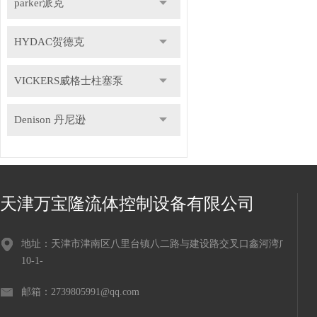
parker派克
HYDAC贺德克
VICKERS威格士柱塞泵
Denison 丹尼逊
天津万宝隆流体控制设备有限公司
地址：天津市津南区八里台镇八二路与建设路交叉口鑫河湾广场
10-1-
邮箱：2739805991@qq.com