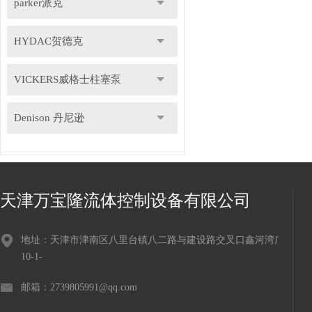
parker派克
HYDAC贺德克
VICKERS威格士柱塞泵
Denison 丹尼逊
天津万宝隆流体控制设备有限公司
地址：天津市津南区八里台镇八二路与建设路交叉口鑫河湾广场
10-1-
邮箱：2739805991@qq.com