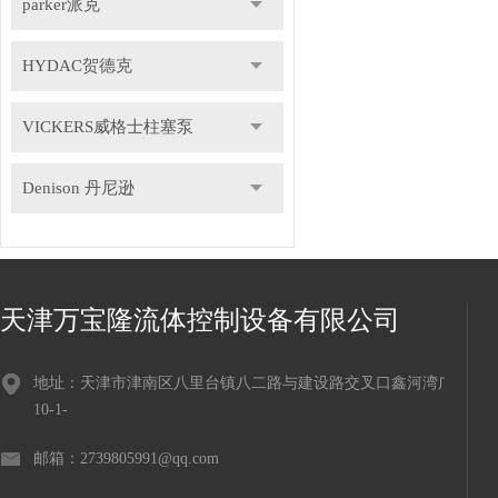
parker派克
HYDAC贺德克
VICKERS威格士柱塞泵
Denison 丹尼逊
天津万宝隆流体控制设备有限公司
地址：天津市津南区八里台镇八二路与建设路交叉口鑫河湾广场
10-1-
邮箱：2739805991@qq.com