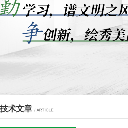
技术文章
/ ARTICLE