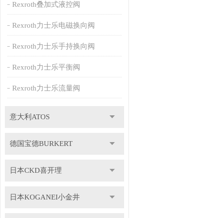
Rexroth叠加式液控阀
Rexroth力士乐电磁换向阀
Rexroth力士乐手持换向阀
Rexroth力士乐平衡阀
Rexroth力士乐流量阀
意大利ATOS
德国宝德BURKERT
日本CKD喜开理
日本KOGANEI小金井