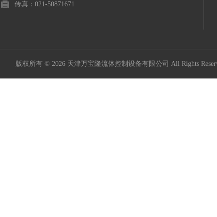
传真：021-50871671
版权所有 © 2026 天津万宝隆流体控制设备有限公司 All Rights Res