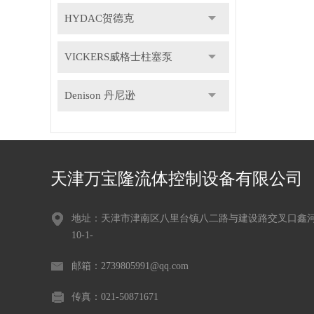
HYDAC贺德克
VICKERS威格士柱塞泵
Denison 丹尼逊
天津万宝隆流体控制设备有限公司
地址：天津市津南区八里台镇八二路与建设路交叉口鑫
10-1-
邮箱：2739805991@qq.com
传真：021-50871671