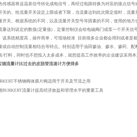
热传感器将这温差信号转化成电信号，再经过电路转换为对应的接点信号或
开关的。给流量开关设定上限或者下限，当流量达到此次限定值时，流量
量开关。根据系统的不同，以及流量开关型号等因素的不同，使用的地方
流量达到设定的数值(定量值)，定量控制仪会给电磁阀门或泵一个开关信
。该系统精度高，操作简单，可现场校准 目前很多企业都会用到或者是
量或自动控制流量相结合等特点。特别适用于油田掺油、掺水、掺药、配
装/打料，同时也不想投入太多成本，就想提高工作效率的企业建议采用本
RT宝德流量计比过去的皮脱管流速计方便得多
URKERT不锈钢阀体膜片阀适用于开关及节流之用
德BURKERT流量计提高经济效益和管理水平的重要工具