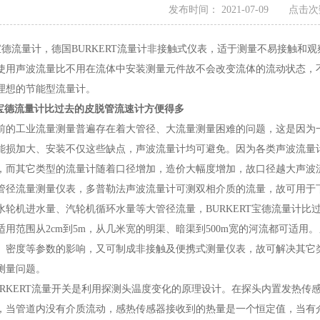
发布时间： 2021-07-09 点击次
RT宝德流量计，德国BURKERT流量计非接触式仪表，适于测量不易接触
使用声波流量比不用在流体中安装测量元件故不会改变流体的流动状态，
理想的节能型流量计。
RT宝德流量计比过去的皮脱管流速计方便得多
前的工业流量测量普遍存在着大管径、大流量测量困难的问题，这是因为
能损加大、安装不仅这些缺点，声波流量计均可避免。因为各类声波流量
，而其它类型的流量计随着口径增加，造价大幅度增加，故口径越大声波
管径流量测量仪表，多普勒法声波流量计可测双相介质的流量，故可用于
水轮机进水量、汽轮机循环水量等大管径流量，BURKERT宝德流量计
适用范围从2cm到5m，从几米宽的明渠、暗渠到500m宽的河流都可适
、密度等参数的影响，又可制成非接触及便携式测量仪表，故可解决其它
测量问题。
URKERT流量开关是利用探测头温度变化的原理设计。在探头内置发热
，当管道内没有介质流动，感热传感器接收到的热量是一个恒定值，当有