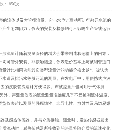
数： 856次
和观察的流体以及大管径流量。它与水位计联动可进行敞开水流的
不产生附加阻力，仪表的安装及检修均可不影响生产管线运行
一般流量计随着测量管径的增大会带来制造和运输上的困难，
计均可管外安装、非接触测流，仪表造价基本上与被测管道口
流量计比相同功能其它类型流量计的功能价格比越*。被认为
下水道及排污水等脏污流的测量。在发电厂中，用便携式声波
比过去的皮脱管流速计方便得多。声被流量汁也可用于气体测
用。另外，声测量仪表的流量测量准确度几乎不受被测流体温度、
类型仪表难以测量的强腐蚀性、非导电性、放射性及易燃易爆
传感器及感热传感器，并与介质接触。测量时，发热传感器发出
介质流动时，感热传感器所接收到的热量将随介质的流速变化