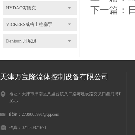
下一篇：
HYDAC贺德克
VICKERS威格士柱塞泵
Denison 丹尼逊
天津万宝隆流体控制设备有限公司
地址：天津市津南区八里台镇八二路与建设路交叉口鑫河湾广场
10-1-
邮箱：2739805991@qq.com
传真：021-50871671