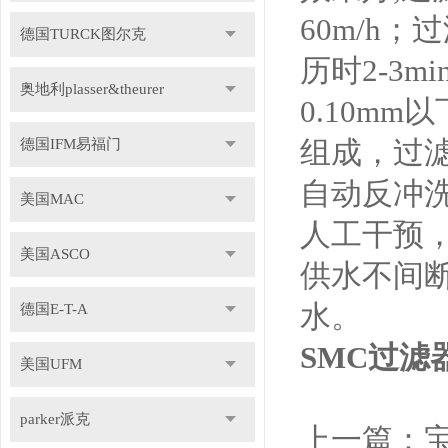
60m/h
德国TURCK图尔克
历时2-3
奥地利plasser&theurer
0.10m
组成，过滤
德国IFM易福门
自动反冲
美国MAC
人工干预
美国ASCO
供水不间
水。
德国E-T-A
SMC过
美国UFM
parker派克
上一篇：