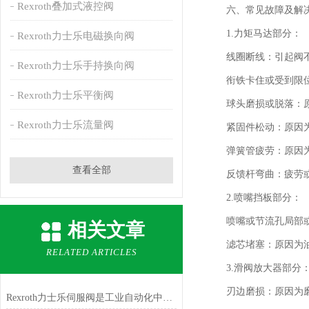
Rexroth叠加式液控阀
六、常见故障及解决
1.力矩马达部分：
Rexroth力士乐电磁换向阀
线圈断线：引起阀不
Rexroth力士乐手持换向阀
衔铁卡住或受到限位
Rexroth力士乐平衡阀
球头磨损或脱落：原
Rexroth力士乐流量阀
紧固件松动：原因为
弹簧管疲劳：原因为疲
查看全部
反馈杆弯曲：疲劳或人
2.喷嘴挡板部分：
喷嘴或节流孔局部或全
相关文章
滤芯堵塞：原因为油液
RELATED ARTICLES
3.滑阀放大器部分
刃边磨损：原因为磨
Rexroth力士乐伺服阀是工业自动化中的精密控制单元