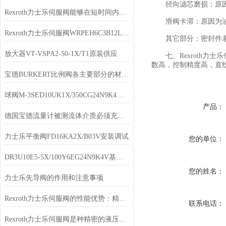
径向滤芯磨损：原因
Rexroth力士乐伺服阀能够在短时间内对控制信号做出反应
滑阀卡滞：原因为油
Rexroth力士乐伺服阀WRPEH6C3B12L-20/G24K0/F1M发货快
其它部分：密封件老化
放大器VT-VSPA2-50-1X/T1原装供应
七、Rexroth力
数高，控制精度高，直
宝德BURKERT比例阀各主要部分的材质要求
球阀M-3SED10UK1X/350CG24N9K4天津供货
产品：
德国宝德流量计​被测流体介质必须充满管道
力士乐平衡阀FD16KA2X/B03V安装调试
您的单位：
DR3U10E5-5X/100Y6EG24N9K4V基础结构原理解析
您的姓名：
力士乐先导阀的作用和注意事项
Rexroth力士乐伺服阀的性能优势：精度、可靠性与适应性
联系电话：
Rexroth力士乐伺服阀是种精密的液压控制元件