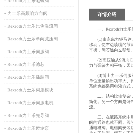
Rexroth力士乐电磁阀
力士乐高频响方向阀
详情介绍
Rexroth力士乐比例溢流阀
一、Rexroth力士
Rexroth力士乐单向减压阀
(1)由永磁力矩马达、
移动，使右边喷嘴的节
平衡，阀芯遂向左移动
Rexroth力士乐伺服阀
(2)高压油从S流向
Rexroth力士乐滤芯
力与弹簧力相平衡，因
(3)博士力士乐伺服
Rexroth力士乐插装阀
单位重量输出功率大、
系统也都采用电液方式
Rexroth力士乐伺服模块
二、结构比较复杂，造
简化。另一个方向是研
Rexroth力士乐伺服电机
流。
Rexroth力士乐先导阀
三、在液路系统中用来
阀的通路也就不同。阀
通电磁阀。电磁阀安装
Rexroth力士乐齿轮泵