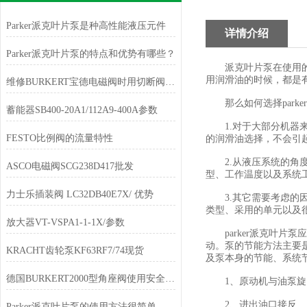
Parker派克叶片泵是种高性能液压元件
详情介绍
Parker派克叶片泵的特点和优势有哪些？
派克叶片泵在使用的时
用润滑油的时候，都是
维修BURKERT宝德电磁阀时用切断阀隔离
那么如何选择parke
蓄能器SB400-20A1/112A9-400A参数
1.对于大部分机器来
FESTO比例阀的流量特性
的润滑油选择，不会引
2.从液压系统的角度
ASCO电磁阀SCG238D417批发
型、工作温度以及系统
力士乐插装阀 LC32DB40E7X/ 优势
3.其它需要考虑的因
类型、采用的单元以及
放大器VT-VSPA1-1-1X/参数
parker派克叶片
动。泵的节能方法主要
KRACHT齿轮泵KF63RF7/74现货
及泵本身的节能、系统
德国BURKERT2000型角座阀使用安全讲解
1、原动机与油泵旋
2、进出油口接反
Parker派克叶片泵的使用方法很简单