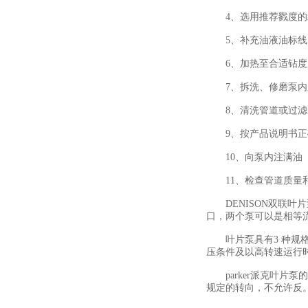
4、选用推荐戮度的
5、补充油液油标线
6、加热至合适钻度
7、拆洗、修磨泵内
8、清洗管道或过滤装
9、按产品说明书正
10、向泵内注满油
11、检查管道质量和
DENISON双联叶
口，两个泵可以是相等
叶片泵具有3 种规格(
压条件及以高转速运行
parker派克叶片
规定的转向，不允许反