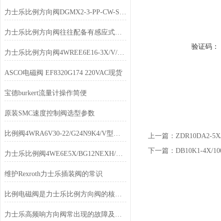
力士乐比例方向阀DGMX2-3-PP-CW-S-40使用
力士乐比例方向阀往往配备有感应式位置传感器
验证码：
力士乐比例方向阀4WREE6E16-3X/V/24A1原装发货
ASCO电磁阀 EF8320G174 220VAC现货
宝德burkert流量计操作简便
原装SMC速度控制阀选型参数
比例阀4WRA6V30-22/G24N9K4/V型号分析
上一篇：
ZDR10DA2
下一篇：
DB10K1-4X
力士乐比例阀4WE6E5X/BG12NEXH/V现货
维护Rexroth力士乐插装阀的常识
比例电磁阀是力士乐比例方向阀的核心部件之一
力士乐高频响方向阀常出现的故障及其解决方法