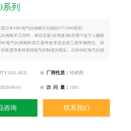
00系列
性质日本SMC电气比例阀今日报价ITV2000系列
气比例阀不工作时，差径活塞2在弹簧3的作用下处于上极限
SMC电气比例阀和其它器件技术进步使工程车辆挡位、转
工作装置等各种系统电气控制成为现实。日本SMC电气比例
工厂的自动控制中起着十分重要的作用，这些工厂的生产取
的液体和气体的正确分配和控制。
ITV2011-402L
厂商性质：
经销商
2020-08-01
访 问 量：
1081
品咨询
联系我们