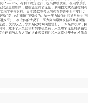
面积25—30%。有利于稳定运行，提高供暖质量。在混水系统
应的流量控制阀，根据温度调节流量，利用自力式流量控制阀
实现了平衡运行。日本SMC电气比例阀在管道中起可变阻力
阀门阻力或“摩擦”所引起的。这一压力降低过程通常称为“节
姆逊效应）。在液体的情况下，压力则为紊流或粘滞摩擦所消
时是处于关闭状态，水泵启动时闸阀慢慢打开，水泵停机时，闸
同时，减少了水泵启动时的电机负荷，水泵在零流量时的轴功
装在闸阀与水泵之间的逆止阀等阀件和水泵提供安全的检修条