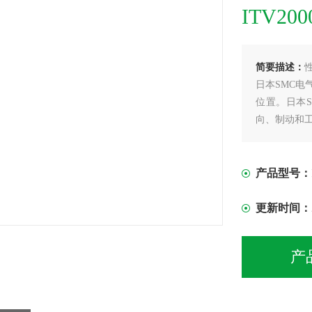
ITV20
简要描述：
日本SMC电
位置。日本
向、制动和
阀在现代化
决于流动着
产品型号：
更新时间：
产