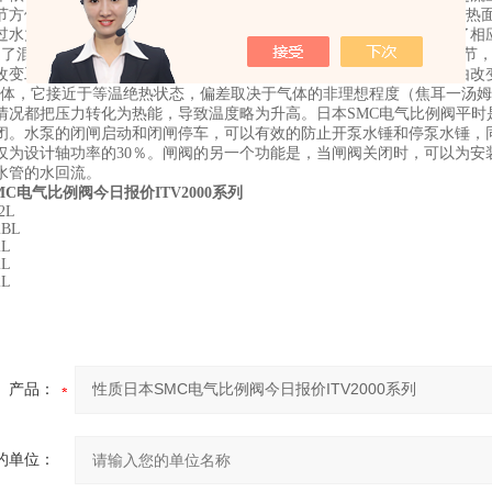
节方便；使用中节能成效明显，节电25—30%，节煤15—20%，增加供热
过水力计算，根据供暖面积、循环流量以及供热管径等因素选择安装了相
定了混水的压力、流量和温度，保证了各个混水站之间的流量平衡与调节，
改变工艺流体的紊流度或者在层流情况下提供一个压力降，压力降是由改变
气体，它接近于等温绝热状态，偏差取决于气体的非理想程度（焦耳一汤
情况都把压力转化为热能，导致温度略为升高。日本SMC电气比例阀平
闭。水泵的闭闸启动和闭闸停车，可以有效的防止开泵水锤和停泵水锤，
仅为设计轴功率的30％。闸阀的另一个功能是，当闸阀关闭时，可以为安
水管的水回流。
C电气比例阀今日报价ITV2000系列
2L
2BL
2L
2L
2L
产品：
的单位：