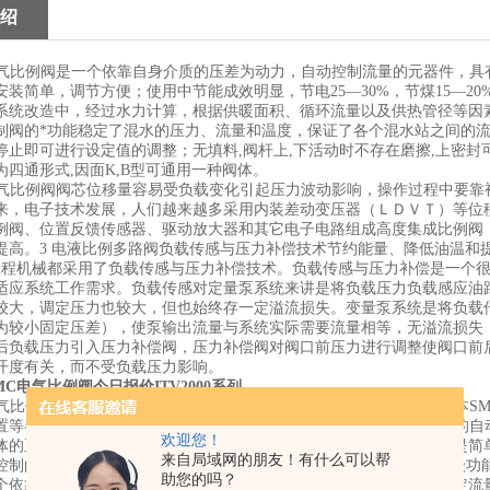
绍
电气比例阀是一个依靠自身介质的压差为动力，自动控制流量的元器件，具
安装简单，调节方便；使用中节能成效明显，节电25—30%，节煤15—20
系统改造中，经过水力计算，根据供暖面积、循环流量以及供热管径等因
制阀的*功能稳定了混水的压力、流量和温度，保证了各个混水站之间的流
停止即可进行设定值的调整；无填料,阀杆上,下活动时不存在磨擦,上密封
为四通形式,因面K,B型可通用一种阀体。
电气比例阀阀芯位移量容易受负载变化引起压力波动影响，操作过程中要
来，电子技术发展，人们越来越多采用内装差动变压器（ＬＤＶＴ）等位
例阀、位置反馈传感器、驱动放大器和其它电子电路组成高度集成比例阀
提高。3 电液比例多路阀负载传感与压力补偿技术节约能量、降低油温和
工程机械都采用了负载传感与压力补偿技术。负载传感与压力补偿是一个
适应系统工作需求。负载传感对定量泵系统来讲是将负载压力负载感应油
较大，调定压力也较大，但也始终存一定溢流损失。变量泵系统是将负载
为较小固定压差），使泵输出流量与系统实际需要流量相等，无溢流损失
后负载压力引入压力补偿阀，压力补偿阀对阀口前压力进行调整使阀口前
开度有关，而不受负载压力影响。
C电气比例阀今日报价ITV2000系列
电气比例阀不工作时，差径活塞2在弹簧3的作用下处于上极限位置。日本S
置等各种系统电气控制成为现实。日本SMC电气比例阀在现代化工厂的
欢迎您！
体的正确分配和控制。这些控制无论是能量的交换、压力的降低或者是简
来自局域网的朋友！有什么可以帮
控制的“体力”。在调节器的低能量级和执行流动流体控制所需的高能级功
助您的吗？
个依靠自身介质的压差为动力，自动控制流量的元器件，具有能够衡定流