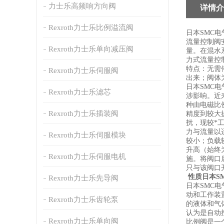
力士乐高频响方向阀
详情介
Rexroth力士乐比例溢流阀
日本SMC
流量控制阀
Rexroth力士乐单向减压阀
量。在混水
力式流量控
特点：无需
Rexroth力士乐伺服阀
出来；阀体
日本SMC
Rexroth力士乐滤芯
涉影响。近
种由电磁比
Rexroth力士乐插装阀
精度到较大
扰，现较*
力与流量以
Rexroth力士乐伺服模块
较小；负载
升高（始终
Rexroth力士乐伺服电机
施。将阀口
只与该阀口
性质日本SM
Rexroth力士乐先导阀
日本SMC
动和工作装
Rexroth力士乐齿轮泵
的液体和气
认为是自动
Rexroth力士乐单向阀
比例阀是一