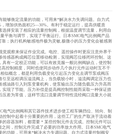
有能够衡定流量的功能，可用来*解决水力失调问题。自力式
%，增加供热面积25—30%。有利于稳定运行，提高供暖质
素选择安装了相应的流量控制阀，根据温度调节流量，利用自
量平衡与调节，实现了平衡运行。日本SMC电气比例阀产品
可靠；执行机构敏感地件极为灵敏,极微小的压力变化会被感测
靠视觉观察来保证作业完成。电控、遥控操作时更应注意外界干
移传感器构成阀芯位置移动检测，实现阀芯位移闭环控制。这
，具有一定校正功能，可以有效克服一般比例阀缺点，使控制
提高控制精度，同时也使同步动作几个执行元件运动时互不干
很相似概念，都是利用负载变化引起压力变化去调节泵或阀压
路引至远程调压溢流阀上，当负载较小时，溢流阀调定压力也
传感油路引入到泵变量机构，使泵输出压力随负载压力升高而
，实现了节能。压力补偿是提高阀控制性能而采取一种保证措
后压差为常值，这样节流口流量调节特性流经阀口流量大小就
MC电气比例阀和其它器件技术进步使工程车辆挡位、转向、制
自动控制中起着十分重要的作用，这些工厂的生产取决于流动着
单的容器加料，都需要＊某些控制元件去完成。控制元件可以
能之间，控制元件完成了必要的功率放大作用。日本SMC电气
量的功能，可用来*解决水力失调问题。自力式流量控制阀安