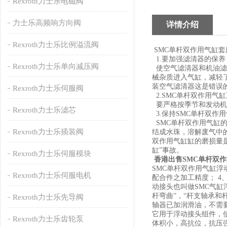
Rexroth力士乐电磁阀
力士乐高频响方向阀
详情介绍
Rexroth力士乐比例溢流阀
SMC单杆双作用气缸套
1.要加强滤清器的保养
Rexroth力士乐单向减压阀
使空气滤清器和机油滤
械杂质进入气缸，减轻
装空气滤清器这是错误
Rexroth力士乐伺服阀
2.SMC单杆双作用气
要严格按季节和发动机
Rexroth力士乐滤芯
3.保持SMC单杆双作
SMC单杆双作用气缸的
Rexroth力士乐插装阀
结成水珠，溶解废气中的
双作用气缸缸的磨损量
缸”事故。
Rexroth力士乐伺服模块
香港出售SMC单杆双作
SMC单杆双作用气缸浮
Rexroth力士乐伺服电机
配合件之加工精度； 4
动接头也叫做SMC气缸
杆弯曲”，“杆支轴承
Rexroth力士乐先导阀
轴器已加润滑油，不需
它用于浮动接头组件，
Rexroth力士乐齿轮泵
体积小，高抗位，抗压