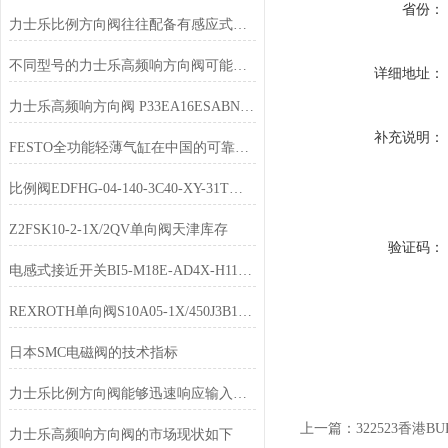
省份：
力士乐比例方向阀往往配备有感应式位置传感器
不同型号的力士乐高频响方向阀可能有一些细微的差异
详细地址：
力士乐高频响方向阀 P33EA16ESABNJP天津供货
补充说明：
FESTO全功能轻薄气缸在中国的可靠支持与欧洲相同的高标准
比例阀EDFHG-04-140-3C40-XY-31T天津供应商
Z2FSK10-2-1X/2QV单向阀天津库存
验证码：
电感式接近开关BI5-M18E-AD4X-H1141参数
REXROTH单向阀S10A05-1X/450J3B15参数
日本SMC电磁阀的技术指标
力士乐比例方向阀能够迅速响应输入信号的变化
上一篇：
322523香港
力士乐高频响方向阀的市场现状如下