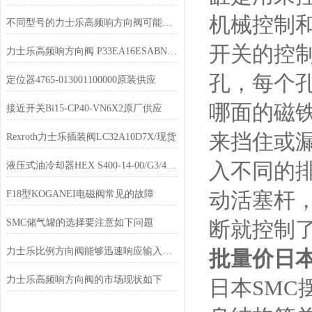
机械控制
不同型号的力士乐高频响方向阀可能有一些细微的差异
开关的控
力士乐高频响方向阀 P33EA16ESABNJP天津供货
孔，每个
定位器4765-013001100000原装供应
哪面的磁
接近开关Bi15-CP40-VN6X2原厂供应
来挡住或
Rexroth力士乐插装阀LC32A10D7X/现货
入不同的
液压式油冷却器HEX S400-14-00/G3/4使用说明
动活塞杆
F18型KOGANEI电磁阀常见的故障
SMC储气罐的选择要注意如下问题
断就控制
力士乐比例方向阀能够迅速响应输入信号的变化
批量价日本
力士乐高频响方向阀的市场现状如下
日本SM