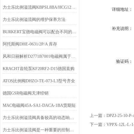
力士乐比例溢流阀KBPSL8BA/HCG12K4V原理
详细地址：
力士乐比例溢流阀的维护保养方法
补充说明：
BURKERT宝德电磁阀可以配合不同的电路来实现预期的控制
阿托斯阀DHE-0631/2P/A 库存
风和日丽解析D2771B7001电磁阀属于先导控制的阀门
验证码：
KRACHT齿轮泵KF20RF2-D15德国直购
ATOS比例阀DHZO-TE-073-L3型号齐全
德国GSR电磁阀天津经销
MAC电磁阀45A-SA1-DACA-1BA货期短
上一篇：
DPZJ-25-1
力士乐比例溢流阀具备较高的动态响应速度
下一篇：
VPPX-12L-
力士乐比例溢流阀是一种重要的控制元件