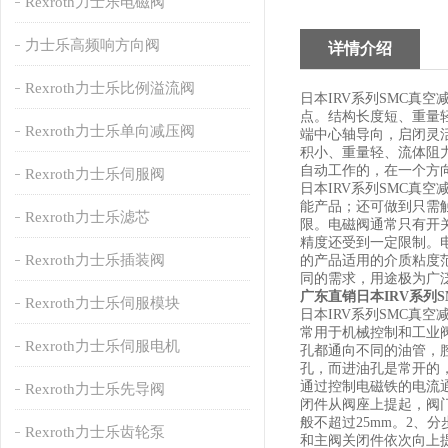
Rexroth力士乐电磁阀
力士乐高频响方向阀
详情介绍
Rexroth力士乐比例溢流阀
日本IRV系列SMC
点。结构长度短、重量
Rexroth力士乐单向减压阀
端中心轴导向，启闭灵
积小、重量轻、流体阻
自动工作的，在一个方
Rexroth力士乐伺服阀
日本IRV系列SMC
能产品；还可做到只需
Rexroth力士乐滤芯
限。电磁阀通常只有开
精度还受到一定限制。
Rexroth力士乐插装阀
的产品适用的介质粘度
同的需求，用途极为广泛
广东直销日本IRV系列
Rexroth力士乐伺服模块
日本IRV系列SMC真
常用于机械控制和工业
Rexroth力士乐伺服电机
孔都通向不同的油管，
孔，而进油孔是常开的
通过控制电磁铁的电流通
Rexroth力士乐先导阀
闭件从阀座上提起，阀
般不超过25mm。2
Rexroth力士乐齿轮泵
和主阀关闭件依次向上