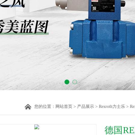
您的位置：
网站首页
>
产品展示
>
Rexroth力士乐
>
R
德国R