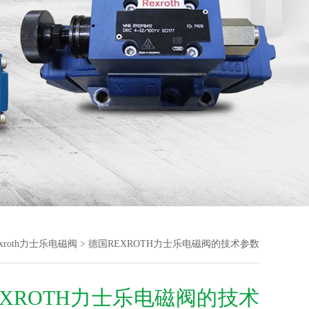
exroth力士乐电磁阀
> 德国REXROTH力士乐电磁阀的技术参数
EXROTH力士乐电磁阀的技术