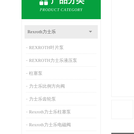
产品分类
PRODUCT CATEGORY
Rexroth力士乐
REXROTH叶片泵
REXROTH力士乐液压泵
柱塞泵
力士乐比例方向阀
力士乐齿轮泵
Rexroth力士乐柱塞泵
Rexroth力士乐电磁阀