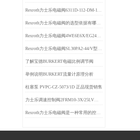
Rexroth力士乐电磁阀6311D-112-DM-111DA现货
Rexroth力士乐电磁阀的选型依据有哪些？
Rexroth力士乐电磁阀4WE6E6X/EG24N9K4库存充足
Rexroth力士乐电磁阀SL30PA2-44/V型号齐全
了解宝德BURKERT电磁比例调节阀
举例说明BURKERT流量计原理分析
柱塞泵 PVPC-CZ-5073/1D 正品现货销售
力士乐调速控制阀2FRM10-3X/25LV原厂供应
Rexroth力士乐电磁阀是一种常用的控制元件