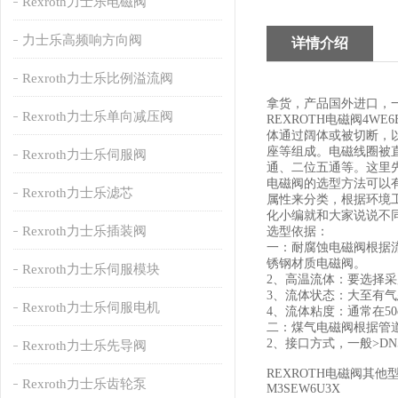
Rexroth力士乐电磁阀
力士乐高频响方向阀
详情介绍
Rexroth力士乐比例溢流阀
拿货，产品国外进口，
Rexroth力士乐单向减压阀
REXROTH电磁阀4W
体通过阔体或被切断，
座等组成。电磁线圈被
Rexroth力士乐伺服阀
通、二位五通等。这里
电磁阀的选型方法可以
Rexroth力士乐滤芯
属性来分类，根据环境
化小编就和大家说说不
Rexroth力士乐插装阀
选型依据：
一：耐腐蚀电磁阀根据
锈钢材质电磁阀。
Rexroth力士乐伺服模块
2、高温流体：要选择
3、流体状态：大至有气
Rexroth力士乐伺服电机
4、流体粘度：通常在5
二：煤气电磁阀根据管
2、接口方式，一般>D
Rexroth力士乐先导阀
REXROTH电磁阀其他
Rexroth力士乐齿轮泵
M3SEW6U3X