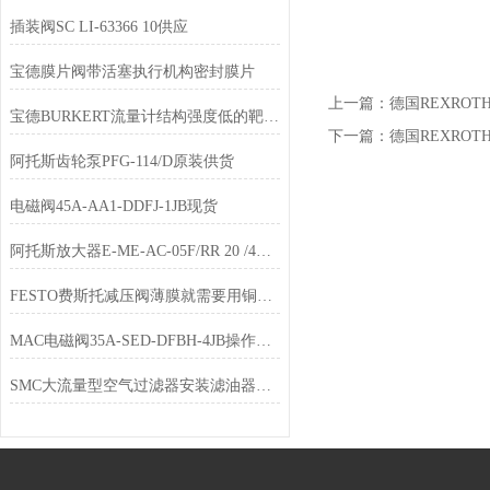
插装阀SC LI-63366 10供应
宝德膜片阀带活塞执行机构密封膜片
上一篇：
德国REXRO
宝德BURKERT流量计结构强度低的靶式、涡轮
下一篇：
德国REXRO
阿托斯齿轮泵PFG-114/D原装供货
电磁阀45A-AA1-DDFJ-1JB现货
阿托斯放大器E-ME-AC-05F/RR 20 /4总经销
FESTO费斯托减压阀薄膜就需要用铜或不锈钢制造
MAC电磁阀35A-SED-DFBH-4JB操作使用
SMC大流量型空气过滤器安装滤油器注意事项