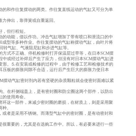
动的和作往复摆动的两类。作往复直线运动的气缸又可分为单
推力伸出，靠弹簧或自重返回。
好，但行程短。
)运动的动能，借以作功。冲击气缸增加了带有喷口和泄流口的中
和成型等多种作业。作往复摆动的气缸称摆动气缸，由叶片将
有回转气缸、气液阻尼缸和步进气缸等。
的方式不正确、停机检修时打开保温层过早等，在日本SCM摆
程中或经过补焊后产生了应力，但没有对日本SCM摆动气缸进
的变形。⒌在安装或检修的过程中，由于检修工艺和检修技术的
挂耳压板的膨胀间隙不合适，运行后产生巨大的膨胀力使日本
CM摆动气缸密封剂内若有坚硬的杂质颗粒就会使密封面难以紧
机构。在杆侧端盖上，是有密封圈和防尘圈这两个部件，以防出
缸的使用寿命。
磨环这一部件，来减少密封圈的磨损，在材质上，则是采用聚
两种。
，或者是采用不锈钢。而薄型气缸中的密封圈，是有动密封和
是很重要的，尤其是在选购工作中。所以，有必要来进行一些