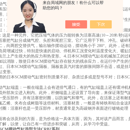
来自局域网的朋友！有什么可以帮
摆动气缸的种类与作用特点
助您的吗？
将压缩气体的压力能转换为机械能的气动执行元件。气缸有作往复直线运
用、膜片式和冲击气缸 4种。
缸：仅一端有活塞杆，从活塞一侧供气聚能产生气压，气压推动活塞产生
缸：从活塞两侧交替供气，在一个或两个方向输出力。
缸：用膜片代替活塞，只在一个方向输出力，用弹簧复位。它的密封性能
：这是一种元件。它把压缩气体的压力能转换为活塞高速(10～20米/秒
活塞把气缸分成储气腔、头腔和尾腔三室。它广泛用于下料、冲孔、破碎
二，向两腔交替供气，输出轴作摆动运动，摆动角小于 280°。此外，还
的负荷增减过快，特别是快速的启动、停机和工况变化时温度变化大、暖缸
法兰上产生很大的热应力和热变形。⒋日本SCM摆动气缸在机械加工的过
加以消除，致使日本SCM摆动气缸存在较大的残余应力，在运行中产生
缸、日本SCM摆动气缸隔板、隔板套及汽封套的膨胀间隙不合适，或是
气缸变形。
使用的日本SCM摆动气缸密封剂质量不好、杂质过多或是型号不对；日本S
摆动气缸端盖：一般在端盖上会有进排气通口，有的气缸端盖上还有缓冲
或外部灰尘进入刚内。此外，杆侧端盖上还设置了导向套，来保证薄型气
一受压部件，并有活塞密封圈，以防漏气和窜气。此外，在活塞上还有耐
氟乙烯、夹布合成树脂等这些材料。活塞材质，一般是有铸铁和铝合金这
封圈：活塞杆也是一受压部件，材质通常是为高碳钢并表面进行镀铬处理
。
面将会涉及到的方面，是为价格这一具体方面，因为，其对该产品而言，
了解，以便，让自己有一些进步和突破，从而，从学习中受益。
SCM摆动气缸选型方法CRB2系列