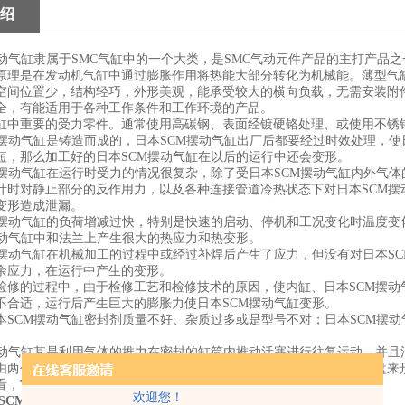
绍
摆动气缸隶属于SMC气缸中的一个大类，是SMC气动元件产品的主打产品
原理是在发动机气缸中通过膨胀作用将热能大部分转化为机械能。薄型气
空间位置少，结构轻巧，外形美观，能承受较大的横向负载，无需安装附
全，有能适用于各种工作条件和工作环境的产品。
缸中重要的受力零件。通常使用高碳钢、表面经镀硬铬处理、或使用不锈
M摆动气缸是铸造而成的，日本SCM摆动气缸出厂后都要经过时效处理，使
短，那么加工好的日本SCM摆动气缸在以后的运行中还会变形。
M摆动气缸在运行时受力的情况很复杂，除了受日本SCM摆动气缸内外气
叶时对静止部分的反作用力，以及各种连接管道冷热状态下对日本SCM摆
变形造成泄漏。
M摆动气缸的负荷增减过快，特别是快速的启动、停机和工况变化时温度
摆动气缸中和法兰上产生很大的热应力和热变形。
M摆动气缸在机械加工的过程中或经过补焊后产生了应力，但没有对日本SC
余应力，在运行中产生的变形。
检修的过程中，由于检修工艺和检修技术的原因，使内缸、日本SCM摆
不合适，运行后产生巨大的膨胀力使日本SCM摆动气缸变形。
本SCM摆动气缸密封剂质量不好、杂质过多或是型号不对；日本SCM摆
摆动气缸其是利用气体的推力在密封的缸筒内推动活塞进行往复运动，并
由两个密封型圆桶形成内外压差，来挤压活塞杆进行运动，并通过吸盘来
看，它们是有很大区别。
欢迎您！
SCM摆动气缸选型方法CRB2系列