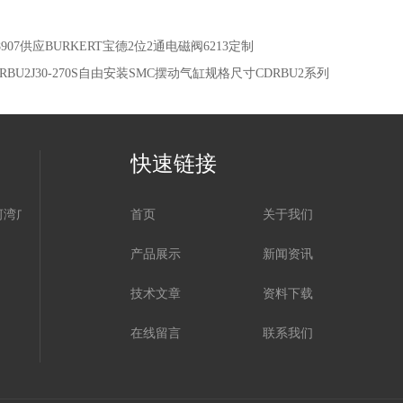
78907供应BURKERT宝德2位2通电磁阀6213定制
DRBU2J30-270S自由安装SMC摆动气缸规格尺寸CDRBU2系列
快速链接
河湾广场
首页
关于我们
产品展示
新闻资讯
技术文章
资料下载
在线留言
联系我们