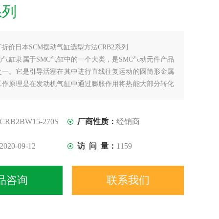
系列
打折价日本SCM摆动气缸选型方法CRB2系列
动气缸隶属于SMC气缸中的一个大类，是SMC气动元件产品
之一。它是引导活塞在其中进行直线往复运动的圆筒形金属
工作原理是在发动机气缸中通过膨胀作用将热能大部分转化
薄型气缸是引导活塞在其中进行直线往复运动的圆筒形金属
CRB2BW15-270S
厂商性质：
经销商
2020-09-12
访 问 量：
1159
品咨询
联系我们