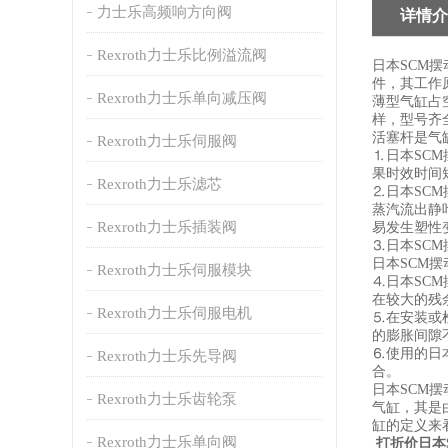
力士乐高频响方向阀
详情介
Rexroth力士乐比例溢流阀
日本SCM
件，其工作
Rexroth力士乐单向减压阀
薄型气缸占
样，型号齐
活塞杆是气
Rexroth力士乐伺服阀
⒈日本SC
果时效时间
Rexroth力士乐滤芯
⒉日本SC
蒸汽流出静
Rexroth力士乐插装阀
易发生塑性
⒊日本SC
日本SCM
Rexroth力士乐伺服模块
⒋日本SC
在较大的残
Rexroth力士乐伺服电机
⒌在安装或
的膨胀间隙
⒍使用的日
Rexroth力士乐先导阀
合。
日本SCM
Rexroth力士乐齿轮泵
气缸，其是
缸的定义来
Rexroth力士乐单向阀
打折价日本