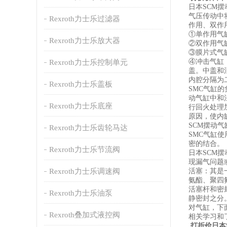
日本SCM
气压传动中
Rexroth力士乐过滤器
作用、双作
①单作用气
Rexroth力士乐放大器
②双作用气
③膜片式气
④冲击气缸
Rexroth力士乐控制单元
盖。中盖和
内腔分隔为
Rexroth力士乐盖板
SMC气缸
动气缸中和
Rexroth力士乐底座
行回火处理
原因，使内
SCM摆动
Rexroth力士乐齿轮马达
SMC气缸
密的结合。
Rexroth力士乐节流阀
日本SCM
现漏气问题
Rexroth力士乐调速阀
活塞：其是
氨酯、聚四
活塞杆和密
Rexroth力士乐油泵
静密封之分
对气缸，下
Rexroth叠加式液控阀
相关学习和
打折价日本