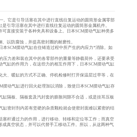
之一。它是引导活塞在其中进行直线往复运动的圆筒形金属零部
缸是引导活塞在其中进行直线往复运动的圆筒形金属机件。
件可直接安装于各种夹具和设备上。日本SCM摆动气缸种类多
钢、以防腐蚀，并提高密封圈的耐磨性。
日本SCM摆动气缸在住铸造过程中所产生的内应力*消除。如
体的压力差和装在其中的各零部件的重量等静载荷外，还要承受
动气缸的作用力，在这些力的相互作用下，日本SCM摆动气缸
变化大、暖缸的方式不正确、停机检修时打开保温层过早等，在
M摆动气缸进行回火处理加以消除，致使日本SCM摆动气缸存
动气缸隔板、隔板套及汽封套的膨胀间隙不合适，或是挂耳压板
动气缸密封剂内若有坚硬的杂质颗粒就会使密封面难以紧密的结
且活塞杆通过力的作用，进行移动、转移和定位等工作；而真空
形成真空状态，并可以代替手工移动工件。所以，从这两种气