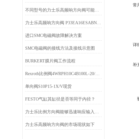
常
不同型号的力士乐高频响方向阀可能有一些细微的差异
力士乐高频响方向阀 P33EA16ESABNJP天津供货
进口SMC电磁阀故障解决方案
详
SMC电磁阀的接线方法及接线示意图
BURKERT膜片阀工作流程
补
Rexroth比例阀4WRPH10C4B100L-20/G24Z4/M现货
单向阀S10P15-1X/V现货
FESTO气缸其缸径是否等同于内径？
力士乐比例方向阀能够迅速响应输入信号的变化
力士乐高频响方向阀的市场现状如下