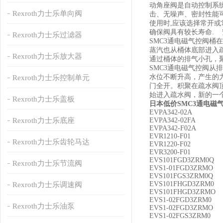
动角座阀是自动控制系
Rexroth力士乐单向阀
击、无噪声、密封性能可
使用时,应该选择常开或
确保阀具有较长寿命. 
Rexroth力士乐过滤器
SMC3通电磁气控阀
蒸汽也从桶体底部进入
Rexroth力士乐放大器
通过桶体的排气小孔，
SMC3通电磁气控阀
水位不断升高，产生的
Rexroth力士乐控制单元
门全开。积聚在疏水阀
始进入疏水阀，新的一
Rexroth力士乐盖板
日本低价SMC3通电磁气
EVPA342-02A
Rexroth力士乐底座
EVPA342-02FA
EVPA342-F02A
EVR1210-F01
Rexroth力士乐齿轮马达
EVR1220-F02
EVR3200-F01
EVS101FGD3ZRM0Q
Rexroth力士乐节流阀
EVS1-01FGD3ZRMO
EVS101FGS3ZRM0Q
EVS101FHGD3ZRM0
Rexroth力士乐调速阀
EVS101FHGD3ZRMO
EVS1-02FGD3ZRM0
Rexroth力士乐油泵
EVS1-02FGD3ZRMO
EVS1-02FGS3ZRM0