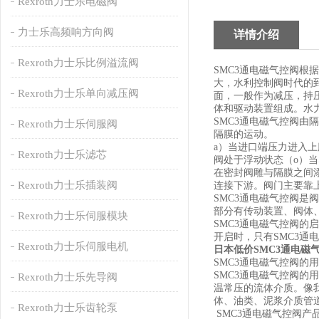
Rexroth力士乐电磁阀
力士乐高频响方向阀
详情介绍
Rexroth力士乐比例溢流阀
SMC3通电磁气控阀
大，水利控制阀时代的
Rexroth力士乐单向减压阀
面，一般作为减压，持
体和驱动装置组成。水
SMC3通电磁气控阀
Rexroth力士乐伺服阀
隔膜的运动。
a）当进口端压力进入
Rexroth力士乐滤芯
阀处于浮动状态（o）当
在密封阀雕与隔膜之间
Rexroth力士乐插装阀
连接下游。阀门主要靠
SMC3通电磁气控阀是
部分有传动装置、阀体
Rexroth力士乐伺服模块
SMC3通电磁气控阀的
开启时，只有SMC3通
Rexroth力士乐伺服电机
日本低价SMC3通电磁气
SMC3通电磁气控阀的
SMC3通电磁气控阀的
Rexroth力士乐先导阀
温常压的流体介质。像
体、油类、泥浆介质管道
Rexroth力士乐齿轮泵
SMC3通电磁气控阀