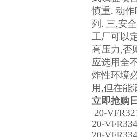
慎重. 动
列. 三,
工厂可以定
高压力,否
应选用全不
炸性环境必
用,但在能
立即抢购日
20-VFR32
20-VFR33
20-VFR33