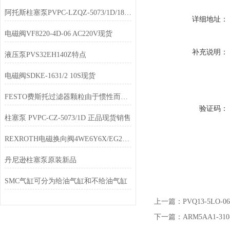
阿托斯柱塞泵PVPC-LZQZ-5073/1D/18使用说明
详细地址：
电磁阀VF8220-4D-06 AC220V现货
补充说明：
液压泵PVS32EH140Z特点
电磁阀SDKE-1631/2 10S现货
FESTO费斯托过滤器颗粒由于惯性而偏离
验证码：
柱塞泵 PVPC-CZ-5073/1D 正品现货销售
REXROTH电磁换向阀4WE6Y6X/EG24N9K4型号说明
丹尼逊柱塞泵原装新品
SMC气缸可分为给油气缸和不给油气缸
上一篇：
PVQ13-5L
下一篇：
ARM5AA1-