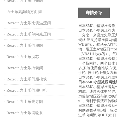
Rexroth力士乐电磁阀
力士乐高频响方向阀
详情介绍
Rexroth力士乐比例溢流阀
日本SMC小型减压阀作
日本SMC小型减压阀
Rexroth力士乐单向减压阀
二分之一来设定先导压力
规格 应夹持增压阀两
室B充气， 驱动室A排
Rexroth力士乐伺服阀
动，增压室A增压日本
（VBA1111大4倍）
Rexroth力士乐滤芯
日本SMC小型减压阀特
一个换向阀、两个缸体于
Rexroth力士乐插装阀
多,安装使用也比较方便
手轮, 按手轮上箭头方
日本SMC小型减压阀结
Rexroth力士乐伺服模块
日本SMC小型减压阀性
日本SMC小型减压阀
Rexroth力士乐伺服电机
构成。通过阀体中的进
力促使增压器与液动换
缸，有利于将液压传动
Rexroth力士乐先导阀
日本SMC小型减压阀动
阀到达驱动腔B后，驱
Rexroth力士乐齿轮泵
过单向阀流向OUT(出