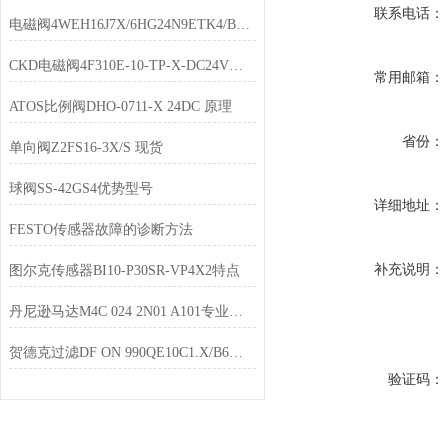
联系电话：
电磁阀4WEH16J7X/6HG24N9ETK4/B10型号齐全
CKD电磁阀4F310E-10-TP-X-DC24V经销
常用邮箱：
ATOS比例阀DHO-0711-X 24DC 原理
省份：
单向阀Z2FS16-3X/S 现货
球阀SS-42GS4优势型号
详细地址：
FESTO传感器故障的诊断方法
补充说明：
图尔克传感器BI10-P30SR-VP4X2特点
丹尼逊马达M4C 024 2N01 A101专业供货
贺德克过滤DF ON 990QE10C1.X/B6有货
验证码：