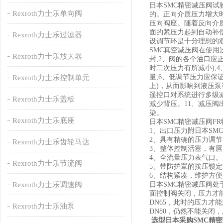
日本SMC精密减压阀
Rexroth力士乐单向阀
的。正向介质压力增大
压向阀座。随着反向介
面的紧压力起到自动补
Rexroth力士乐过滤器
设调节环是十分理想的
SMC真空减压阀在使用
Rexroth力士乐放大器
封;2、阀的各个油口应
时二次压力有所减小);
量;6、低调节压力应保证
Rexroth力士乐控制单元
上)，从而影响到液压泵
遥控口对系统进行多级
Rexroth力士乐盖板
减少背压。11、减压
染。
Rexroth力士乐底座
日本SMC精密减压阀F
1、出口压力附日本SM
2、具有精确的压力调
Rexroth力士乐齿轮马达
3、整体控制活塞，有
4、全流量压力表气口。
Rexroth力士乐节流阀
5、带防护罩的按压锁
6、结构紧凑，维护方便
Rexroth力士乐调速阀
日本SMC精密减压阀处
面控制阀关闭，压力才
DN65，此时的压力才
Rexroth力士乐油泵
DN80，仍然不能关闭
选型日本采购SMC精密减