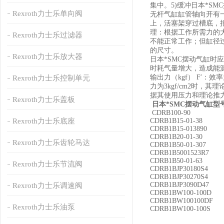
集中。5)缓冲日本*S
Rexroth力士乐单向阀
无杆气缸缸管轴向开有
上，活塞架穿过槽底，
理：根据工作所需力的
Rexroth力士乐过滤器
不能正常工作；但缸径
的尺寸。
Rexroth力士乐放大器
日本*SMC摆动气缸
时耗气量增大，造成能源
输出力（kgf） F′：效
Rexroth力士乐控制单元
力为3kgf/cm2时，其
据其使用压力和理论推
Rexroth力士乐盖板
日本*SMC摆动气缸型号
CDRB100-90
Rexroth力士乐底座
CDRB1B15-01-38
CDRB1B15-013890
CDRB1B20-01-30
Rexroth力士乐齿轮马达
CDRB1B50-01-307
CDRB1B5001523R7
CDRB1B50-01-63
Rexroth力士乐节流阀
CDRB1BJP30180S4
CDRB1BJP30270S4
CDRB1BJP3090D47
Rexroth力士乐调速阀
CDRB1BW100-100D
CDRB1BW100100DF
Rexroth力士乐油泵
CDRB1BW100-100S