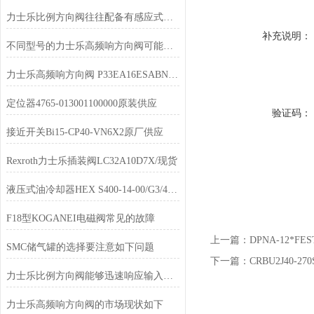
力士乐比例方向阀往往配备有感应式位置传感器
补充说明：
不同型号的力士乐高频响方向阀可能有一些细微的差异
力士乐高频响方向阀 P33EA16ESABNJP天津供货
定位器4765-013001100000原装供应
验证码：
接近开关Bi15-CP40-VN6X2原厂供应
Rexroth力士乐插装阀LC32A10D7X/现货
液压式油冷却器HEX S400-14-00/G3/4使用说明
F18型KOGANEI电磁阀常见的故障
上一篇：
DPNA-12*
SMC储气罐的选择要注意如下问题
下一篇：
CRBU2J40
力士乐比例方向阀能够迅速响应输入信号的变化
力士乐高频响方向阀的市场现状如下