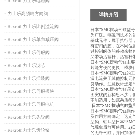
Rexroth力士乐电磁阀
力士乐高频响方向阀
详情介绍
Rexroth力士乐比例溢流阀
日本*SMC摆动气缸
为广泛。电磁阀技术的
Rexroth力士乐单向减压阀
基础元件，属于执行器
有密闭的腔，在不同位
过控制阀体的移动来挡
Rexroth力士乐伺服阀
又带动活塞杆，活塞杆
日本*SMC摆动气缸
Rexroth力士乐滤芯
片能方便的更换，模块
日本*SMC摆动气缸的
Rexroth力士乐插装阀
漏电流关于其他控制元
良动作。注意设计选定
日本*SMC摆动气缸调
Rexroth力士乐伺服模块
图突破的新构思不少，
不能适用，如属杂质须
Rexroth力士乐伺服电机
日本*SMC摆动气缸型号
日本*SMC摆动气缸
及作用方向确定，选定
Rexroth力士乐先导阀
型钩、轴耳型日本*SM
气现象后放可使用。2)
Rexroth力士乐齿轮泵
的无杆气缸，并附加缓