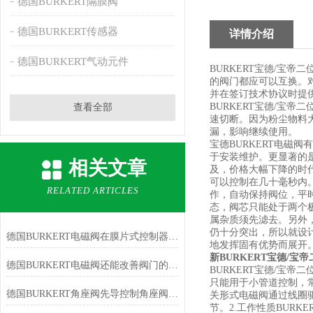
德国BURKERT隔膜阀
德国BURKERT传感器
详情介绍
德国BURKERT气动元件
BURKERT宝德/宝
的阀门都应可以互换。
并在签订技术协议时提
BURKERT宝德/宝
查看全部
速切断。因为粉尘物料
漏，影响继续使用。
宝德BURKERT电磁
于安装维护。更显著的
相关文章
及，价格大幅下降的时
可以控制在几十毫秒内
RELATED ARTICLES
作，自动保持阀位，平
态，阀芯只能处于两个
属杂质须先滤去。另外
仍十分突出，所以就设
德国BURKERT电磁阀在膜片式控制器上下腔形成压力差后方能实现
地发挥固有优势而展开
新BURKERT宝德/宝帝
德国BURKERT电磁阀还能改善阀门的操作性能
BURKERT宝德/宝
只能用于小管道控制，常
德国BURKERT角座阀先导控制角座阀使用说明
关形式电磁阀通过线圈
节。2.工作性质BUR