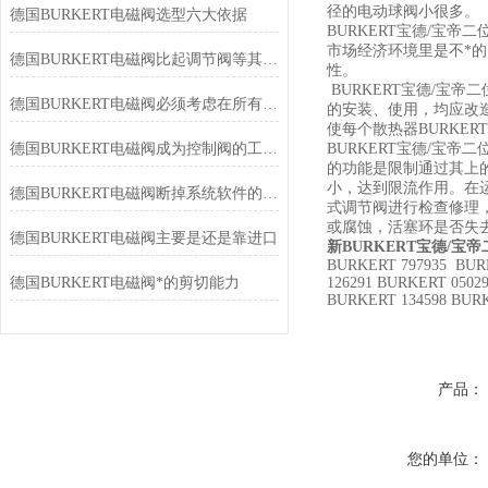
径的电动球阀小很多。
德国BURKERT电磁阀选型六大依据
BURKERT宝德/宝
市场经济环境里是不*
德国BURKERT电磁阀比起调节阀等其它种类执行器易于安装维护
性。
BURKERT宝德/宝帝
德国BURKERT电磁阀必须考虑在所有操作工况下
的安装、使用，均应改
使每个散热器BURKE
德国BURKERT电磁阀成为控制阀的工业域中发展快的一种阀门
BURKERT宝德/宝帝
的功能是限制通过其上
小，达到限流作用。在
德国BURKERT电磁阀断掉系统软件的气源管道
式调节阀进行检查修理
或腐蚀，活塞环是否失
德国BURKERT电磁阀主要是还是靠进口
新BURKERT宝德/宝帝
BURKERT 797935
BUR
德国BURKERT电磁阀*的剪切能力
126291 BURKERT 0502
BURKERT 134598 BURK
产品：
您的单位：