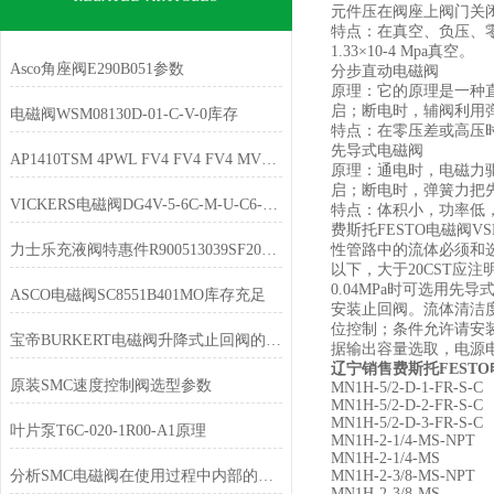
元件压在阀座上阀门关
特点：在真空、负压、零
1.33×10-4 Mpa真空。
Asco角座阀E290B051参数
分步直动电磁阀
原理：它的原理是一种
启；断电时，辅阀利用
电磁阀WSM08130D-01-C-V-0库存
特点：在零压差或高压
先导式电磁阀
AP1410TSM 4PWL FV4 FV4 FV4 MV4 VS原装供应
原理：通电时，电磁力
启；断电时，弹簧力把
VICKERS电磁阀DG4V-5-6C-M-U-C6-20特点
特点：体积小，功率低
费斯托FESTO电磁阀V
力士乐充液阀特惠件R900513039SF200K0-1-4X/
性管路中的流体必须和
以下，大于20CST应注明
0.04MPa时可选用
ASCO电磁阀SC8551B401MO库存充足
安装止回阀。流体清洁
位控制；条件允许请安
宝帝BURKERT电磁阀升降式止回阀的原理结构
据输出容量选取，电源电
辽宁销售费斯托FESTO
原装SMC速度控制阀选型参数
MN1H-5/2-D-1-FR-S-C
MN1H-5/2-D-2-FR-S-C
MN1H-5/2-D-3-FR-S-C
叶片泵T6C-020-1R00-A1原理
MN1H-2-1/4-MS-NPT
MN1H-2-1/4-MS
分析SMC电磁阀在使用过程中内部的变化
MN1H-2-3/8-MS-NPT
MN1H-2-3/8-MS