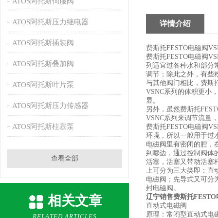
ATOS阿托斯伺服阀
ATOS阿托斯压力继电器
详情介绍
ATOS阿托斯插装阀
费斯托FESTO电磁阀V
费斯托FESTO电磁阀
ATOS阿托斯叠加阀
列适宜过各种水和部分
调节；除此之外，有些粉
与其他阀门相比，费斯托
ATOS阿托斯叶片泵
VSNC系列的体积更小
显。
ATOS阿托斯压力传感器
另外，虽然费斯托FES
VSNC系列来调节流
ATOS阿托斯柱塞泵
费斯托FESTO电磁阀
环境，所以一般用于过
电磁阀里有密闭的腔，
到哪边，通过控制阀体
查看全部
活塞，活塞又带动活塞
上可分为三大类即：直
电磁阀；先导式又可分
封电磁阀。
相关文章
辽宁销售费斯托FESTO
直动式电磁阀
原理：常闭型直动式电
RELATED ARTICLES