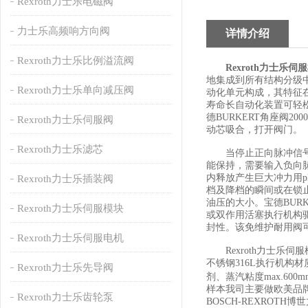
Rexroth力士乐电磁阀
力士乐高频响方向阀
详情介绍
Rexroth力士乐比例溢流阀
Rexroth力士乐伺
地集成到所有结构分级
Rexroth力士乐单向减压阀
动化单元构成，其特征在
寿命长自动化装置可轻松与
德BURKERT角座阀2
Rexroth力士乐伺服阀
动芯吸合，打开阀门。
Rexroth力士乐滤芯
当停止正向脉冲信号输
能保持，需要输入负向
内释放产生巨大冲力用p
Rexroth力士乐插装阀
档及降档的瞬间或在锁
油压的大小。宝德BURK
Rexroth力士乐伺服模块
或双作用活塞执行机构
封性。该免维护耐用阀
Rexroth力士乐伺服电机
Rexroth力士乐伺服
不锈钢316L执行机构材
Rexroth力士乐先导阀
剂、蒸汽粘度max.600m
样本我司主要做欧美品牌
Rexroth力士乐齿轮泵
BOSCH-REXROTH