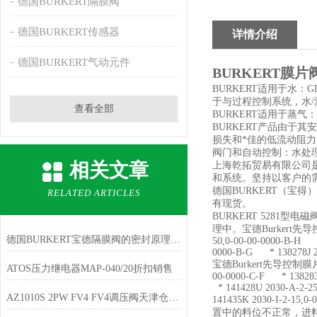
德国BURKERT隔膜阀
德国BURKERT传感器
详情介绍
德国BURKERT气动元件
BURKERT膜
BURKERT适用于水
于与过程控制系统，水
查看全部
BURKERT适用于蒸
BURKERT产品由于
损失和*佳的低流动阻力
阀门和自动控制：水处
相关文章
上海乾拓贸易有限公司
和系统。坚持以客户的
德国BURKERT（宝
RELATED ARTICLES
有现货。
BURKERT 528
理中。宝德Burkert先导控制膜片阀
德国BURKERT宝德隔膜阀的密封原理，隔膜阀的基本组成
50,0-00-00-0000-B-H *
0000-B-G * 138278J 2
宝德Burkert先导控制膜片阀 138
ATOS压力继电器MAP-040/20折扣销售
00-0000-C-F * 138283Y
* 141428U 2030-A-2-2
AZ1010S 2PW FV4 FV4调压阀天津仓库现货
141435K 2030-I
置中的料位不正常，进料