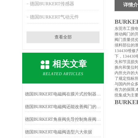
德国BURKERT传感器
详情介
德国BURKERT气动元件
BURK
东莞市工搜
推动阀门的开
查看全部
阀门质量优劣
填料部位的泄
134430
下，1344
相关文章
失和节流损失
换向和复位时
内所允许的大
RELATED ARTICLES
了规定指标所
与国内外众多
有力的保障
德国BURKERT电磁阀在膜片式控制器上下腔形成压力差后方能实现
统集成为主要
BURK
德国BURKERT电磁阀还能改善阀门的操作性能
德国BURKERT角座阀先导控制角座阀使用说明
德国BURKERT电磁阀选型六大依据