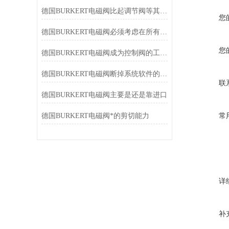
德国BURKERT电磁阀比起调节阀等其它种类执行器易于安装维护
您
德国BURKERT电磁阀必须考虑在所有操作工况下
您
德国BURKERT电磁阀成为控制阀的工业域中发展快的一种阀门
德国BURKERT电磁阀断掉系统软件的气源管道
联
德国BURKERT电磁阀主要是还是靠进口
德国BURKERT电磁阀*的剪切能力
常
详
补