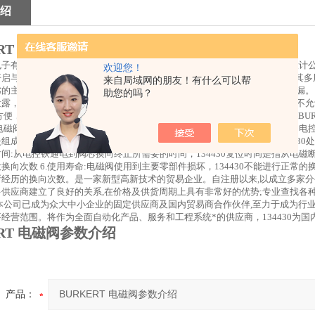
绍
ERT 电磁阀参数介绍
电子有限公司电磁阀产品选用要点：1）电磁阀选用主要控制参数为通径、设计
欢迎您！
启与关闭，134430通常用于口径在40mm以下的两位式控制中，134430
来自局域网的朋友！有什么可以帮
的主要指标之一。阀门的密封性能主要包括两个方面，134430即内漏和外
助您的吗？
露，134430中口垫片部位的泄露以及阀体因铸造缺陷造成的泄露。外漏是不允
维修方便，134430价格便宜。选择时需要注意根据工艺要求选择常开或常闭型。BU
30电磁阀通电后能否可靠地换向，134430断电后能否可靠地复位。2.压力损
组成。3.内泄露量:电控换向阀的内泄露量是指在规定的工作条件下，134430处
间:从电控铁通电到阀芯换向终止所需要的时间，134430复位时间是指从电磁
换向次数 6.使用寿命:电磁阀使用到主要零部件损坏，134430不能进行正常的
经历的换向次数。是一家新型高新技术的贸易企业。自注册以来,以成立多家分公司
供应商建立了良好的关系,在价格及供货周期上具有非常好的优势;专业查找各
,本公司已成为众大中小企业的固定供应商及国内贸易商合作伙伴,至力于成为行
经营范围。将作为全面自动化产品、服务和工程系统*的供应商，134430为国内
ERT 电磁阀参数介绍
产品：