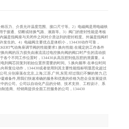
公称压力、介质允许温度范围、接口尺寸等。2）电磁阀是用电磁铁
尤其多用于接通、切断或转换气路、液路等。3）阀门的密封性能是考核
漏。内漏是指阀座与关闭件之间对介质达到的密封程度。外漏是指阀杆
许发生的。4）电磁阀主要优点是体积小，134430动作可靠，
RKERT气动角座调节阀的性能要求1.换向性能:在规定的工作条件
失:电控换向阀的压力损失由液流流过电控换向阀的阀口时产生的流动损
于各个不同工作位置时，134430从高压腔到低压腔的泄露量。4.
断电到阀芯回复到初始位置所需要的时间。5.换向频率:在单位时间
换向和复位动作，134430或者使用到其主要性能指标明显恶化超过
,分别座落在北京,上海,江苏,广州,东莞.经过我们不懈的努力,已
种凝难备件,用我们快速准确的服务和优惠的价格为您企业发展提供
业中的公司。公司以自动化产品的分销、技术支持、工程设计、系
制造商、经销商提供全面工控服务的公司，134430