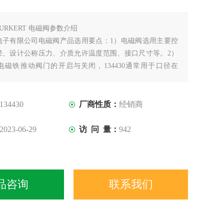
BURKERT 电磁阀参数介绍
电子有限公司电磁阀产品选用要点：1）电磁阀选用主要控
径、设计公称压力、介质允许温度范围、接口尺寸等。2）
电磁铁推动阀门的开启与关闭，134430通常用于口径在
的两位式控制中
134430
厂商性质：
经销商
2023-06-29
访 问 量：
942
品咨询
联系我们