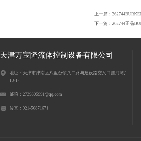
上一篇：
262744BUR
下一篇：
262744正品
天津万宝隆流体控制设备有限公司
地址：天津市津南区八里台镇八二路与建设路交叉口鑫河湾广场
10-1-
邮箱：2739805991@qq.com
传真：021-50871671