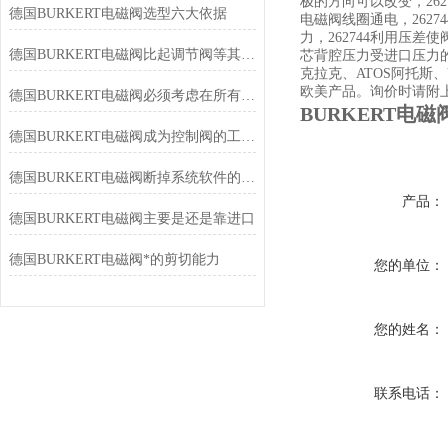
极的方向可以改变，26
德国BURKERT电磁阀选型六大依据
电磁阀线圈通电，2627
力，262744利用压差使
德国BURKERT电磁阀比起调节阀等其它种类执行器易于安装维护
芯背腔压力受进口压力的
克拉克、ATOS阿托斯、
欧美产品。询价时请附上您
德国BURKERT电磁阀必须考虑在所有操作工况下
BURKERT电
德国BURKERT电磁阀成为控制阀的工业域中发展快的一种阀门
德国BURKERT电磁阀断掉系统软件的气源管道
产品：
德国BURKERT电磁阀主要是还是靠进口
德国BURKERT电磁阀*的剪切能力
您的单位：
您的姓名：
联系电话：