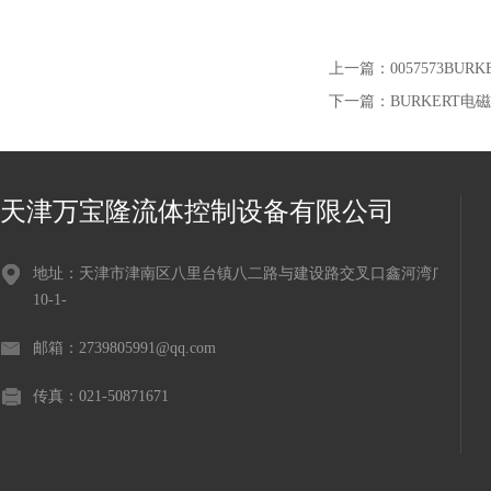
上一篇：
0057573B
下一篇：
BURKERT电
天津万宝隆流体控制设备有限公司
地址：天津市津南区八里台镇八二路与建设路交叉口鑫河湾广场
10-1-
邮箱：2739805991@qq.com
传真：021-50871671