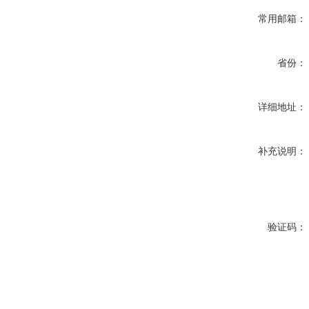
常用邮箱：
省份：
详细地址：
补充说明：
验证码：