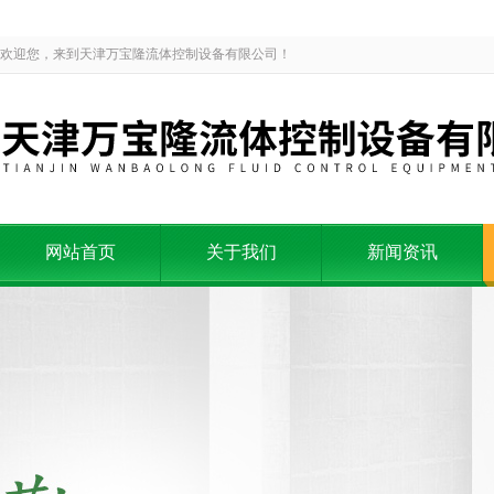
欢迎您，来到天津万宝隆流体控制设备有限公司！
网站首页
关于我们
新闻资讯