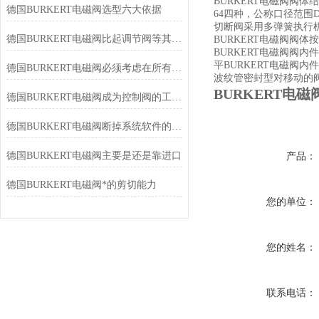
BURKERT电磁阀阀
德国BURKERT电磁阀选型六大依据
64四种，公称口径范围D
切断阀采用多弹簧执行机
德国BURKERT电磁阀比起调节阀等其它种类执行器易于安装维护
BURKERT电磁阀阀
BURKERT电磁阀阀
平BURKERT电磁阀
德国BURKERT电磁阀必须考虑在所有操作工况下
波纹管密封型对移动的
BURKERT电
德国BURKERT电磁阀成为控制阀的工业域中发展快的一种阀门
德国BURKERT电磁阀断掉系统软件的气源管道
德国BURKERT电磁阀主要是还是靠进口
产品：
德国BURKERT电磁阀*的剪切能力
您的单位：
您的姓名：
联系电话：