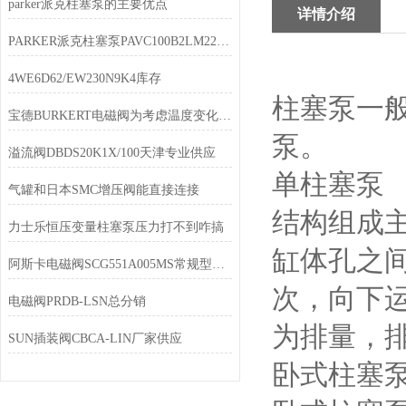
parker派克柱塞泵的主要优点
详情介绍
PARKER派克柱塞泵PAVC100B2LM22全新
4WE6D62/EW230N9K4库存
柱塞泵一
宝德BURKERT电磁阀为考虑温度变化出现锁死现象
泵。
溢流阀DBDS20K1X/100天津专业供应
单柱塞泵
气罐和日本SMC增压阀能直接连接
结构组成
力士乐恒压变量柱塞泵压力打不到咋搞
缸体孔之
阿斯卡电磁阀SCG551A005MS常规型号大量现货
次，向下
电磁阀PRDB-LSN总分销
为排量，
SUN插装阀CBCA-LIN厂家供应
卧式柱塞