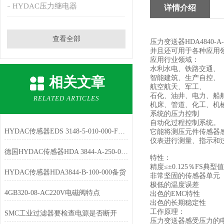
HYDAC压力继电器
详情介绍
查看全部
压力变送器HDA4840
并且还可用于各种应用
应用行业领域：
水利水电、铁路交通、
智能建筑、生产自控、
相关文章
航空航天、军工、
石化、油井、电力、船
RELATED ARTICLES
机床、管道、化工、机
系统的压力控制
自动化过程控制系统。
HYDAC传感器EDS 3148-5-010-000-F1参数
它能将测压元件传感器感
仪表进行测量、指示和
德国HYDAC传感器HDA 3844-A-250-000现货
特性：
精度≤±0.125％FS典型
HYDAC传感器HDA3844-B-100-000备货
非常坚固的传感器单元
极低的温度误差
4GB320-08-AC220V电磁阀特点
出色的EMC特性
出色的长期稳定性
工作原理：
SMC工业过滤器要检查电源是否断开
压力变送器感受压力的