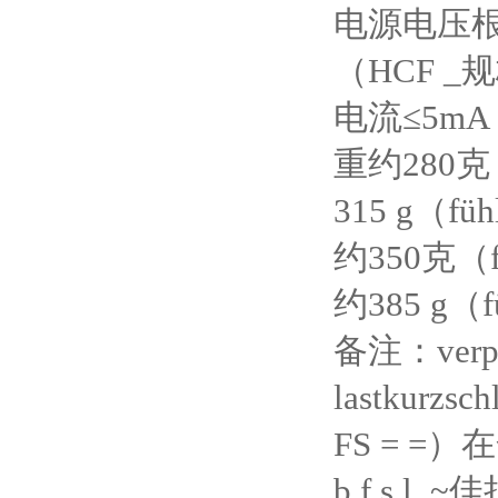
电源电压根据r
（HCF _规
电流≤5mA
重约280克（f
315 g（f
约350克（fü
约385 g（f
备注：verpo
lastkurzs
FS = =
b.f.s.l.