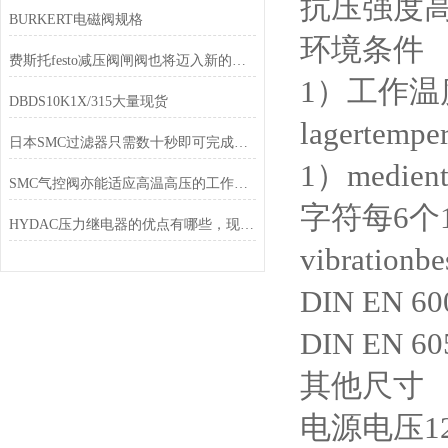
抗压强度高
BURKERT电磁阀规格
环境条件
费斯托festo减压阀闸阀也将迈入新的机会和大转折
1）工作温度范
DBDS10K1X/315大量现货
lagertempe
日本SMC过滤器只需数十秒即可完成寿命长
1）medient
SMC气控阀亦能适应高温高压的工作条件
字符每6个
HYDAC压力继电器的优点有哪些，现在知道还不晚
vibrationb
DIN EN 60
DIN EN 
其他尺寸
电源电压1