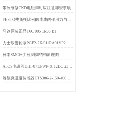
带压维修CKD电磁阀时应注意哪些事项
FESTO费斯托比例阀造成的作用力与弹黄的反作用力相平衡
马达原装正品T6C 005 1R03 B1
力士乐齿轮泵PGF2-2X/011RA01VP2 优势品牌
日本SMC压力检测阀结构原理图
ATOS电磁阀DHI-0713/WP-X 12DC 23现货经销
贺德克温度传感器ETS386-2-150-400发货快