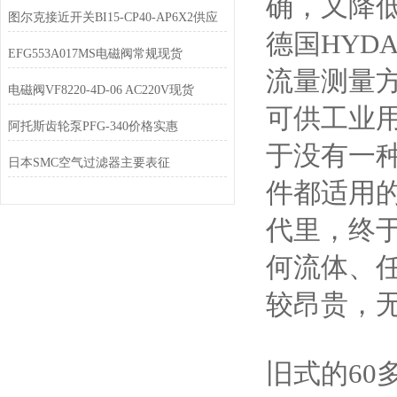
确，又降
图尔克接近开关BI15-CP40-AP6X2供应
德国HYD
EFG553A017MS电磁阀常规现货
流量测量方
电磁阀VF8220-4D-06 AC220V现货
可供工业
阿托斯齿轮泵PFG-340价格实惠
于没有一
日本SMC空气过滤器主要表征
件都适用
代里，终
何流体、
较昂贵，
旧式的6