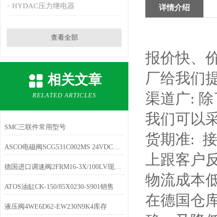
HYDAC压力继电器
详情介绍
查看全部
报价快、
厂给我们
相关文章
渠道广: 
RELATED ARTICLES
我们可以
SMC三联件常用型号
货期准:
ASCO电磁阀SCG531C002MS 24VDC库存
上跟客户
德国进口调速阀2FRM16-3X/100LV现货可出
物流成本
ATOS油缸CK-150/85X0230-S901销售
在德国仓
液压阀4WE6D62-EW230N9K4库存