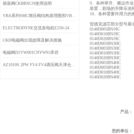
9、各种举升、搬运作
插装阀CKBBXCN使用说明
装置，剧场的升降乐池
10、各种需要作用力
VBA系列SMC增压阀结构原理图和VBA系列内部结构图
贺德克滤芯部分型号展
ELECTRODYNE交流发电机E250-24美国原装
0140D005BN/HC
0140D010BN/HC
0140D020BN/HC
CKD电磁阀出现故障及解决措施
0140D003BN3HC
0140D005BN3HC
电磁阀D1VW001CNYW91库存
0140D010BN3HC
0140D020BN3HC
0140D003BN4HC
AZ1010S 2PW FV4 FV4调压阀天津仓库现货
0140D005BN4HC
0140D010BN4HC
0140D020BN4HC
产品：
您的单位：