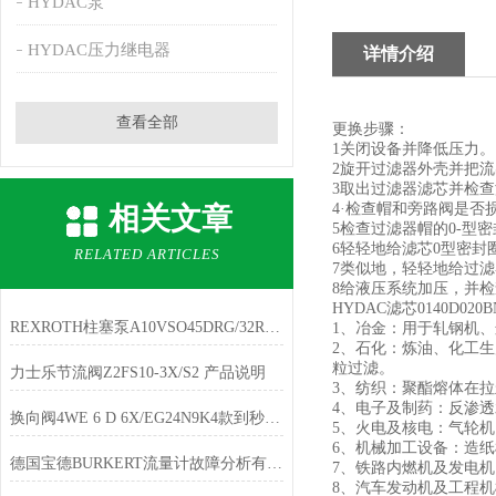
HYDAC泵
HYDAC压力继电器
详情介绍
查看全部
更换步骤：
1关闭设备并降低压力。
2旋开过滤器外壳并把
3取出过滤器滤芯并检
4·检查帽和旁路阀是否
相关文章
5检查过滤器帽的0-型
6轻轻地给滤芯0型密
RELATED ARTICLES
7类似地，轻轻地给过
8给液压系统加压，并
HYDAC滤芯0140D02
REXROTH柱塞泵A10VSO45DRG/32R-PPB12N00现货
1、冶金：用于轧钢机
2、石化：炼油、化工
粒过滤。
力士乐节流阀Z2FS10-3X/S2 产品说明
3、纺织：聚酯熔体在
4、电子及制药：反渗
换向阀4WE 6 D 6X/EG24N9K4款到秒发货
5、火电及核电：气轮
6、机械加工设备：造
德国宝德BURKERT流量计故障分析有以下3点
7、铁路内燃机及发电
8、汽车发动机及工程