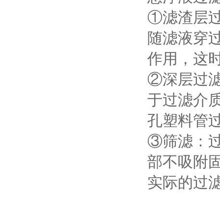
①滤渣层
随滤液穿
作用，这
②深层过
于过滤介
孔塑料管
③筛滤：
部不吸附
实际的过