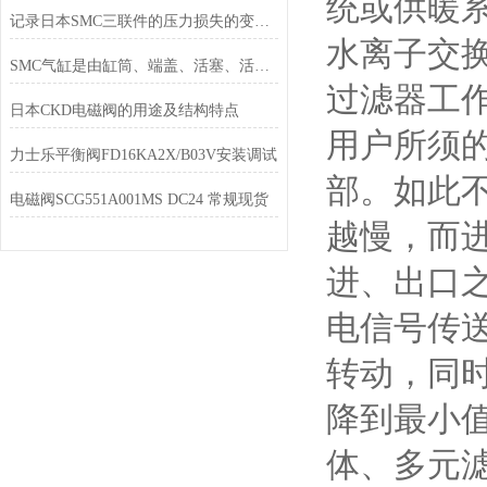
统或供暖
记录日本SMC三联件的压力损失的变化的精密仪器很少
水离子交
SMC气缸是由缸筒、端盖、活塞、活塞杆和密封件组成
过滤器工
日本CKD电磁阀的用途及结构特点
用户所须
力士乐平衡阀FD16KA2X/B03V安装调试
部。如此
电磁阀SCG551A001MS DC24 常规现货
越慢，而
进、出口
电信号传
转动，同
降到最小
体、多元