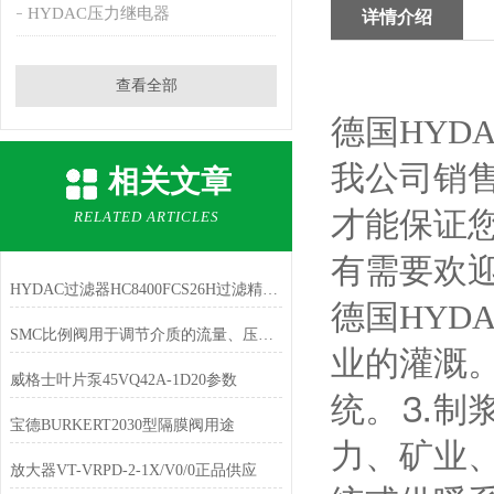
HYDAC压力继电器
详情介绍
查看全部
德国HYD
我公司销售
相关文章
才能保证
RELATED ARTICLES
有需要欢
HYDAC过滤器HC8400FCS26H过滤精度纯清
德国HYD
SMC比例阀用于调节介质的流量、压力和液位
业的灌溉
威格士叶片泵45VQ42A-1D20参数
统。⒊制
宝德BURKERT2030型隔膜阀用途
力、矿业
放大器VT-VRPD-2-1X/V0/0正品供应